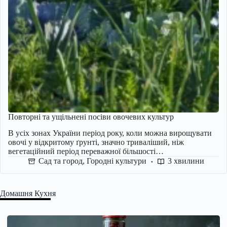
Повторні та ущільнені посіви овочевих культур
В усіх зонах України період року, коли можна вирощувати
овочі у відкритому ґрунті, значно триваліший, ніж
вегетаційний період переважної більшості…
Сад та город
,
Городні культури
3 хвилини
Домашня Кухня