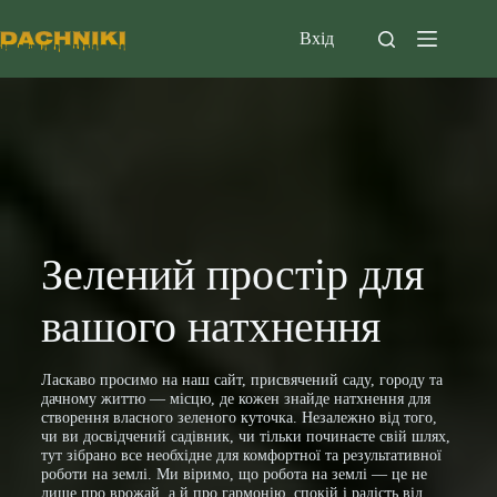
Перейти
до
Вхід
вмісту
Зелений простір для
вашого натхнення
Ласкаво просимо на наш сайт, присвячений саду, городу та
дачному життю — місцю, де кожен знайде натхнення для
створення власного зеленого куточка. Незалежно від того,
чи ви досвідчений садівник, чи тільки починаєте свій шлях,
тут зібрано все необхідне для комфортної та результативної
роботи на землі. Ми віримо, що робота на землі — це не
лише про врожай, а й про гармонію, спокій і радість від