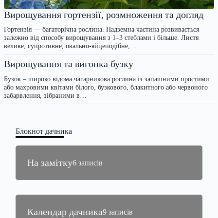
Вирощування гортензії, розмноження та догляд
Гортензія — багаторічна рослина. Надземна частина розвивається
залежно від способу вирощування з 1–3 стеблами і більше. Листя
велике, супротивне, овально-яйцеподібне,…
Вирощування та вигонка бузку
Бузок – широко відома чагарникова рослина із запашними простими
або махровими квітами білого, бузкового, блакитного або червоного
забарвлення, зібраними в…
Блокнот дачника
На замітку
6 записів
Календар дачника
9 записів