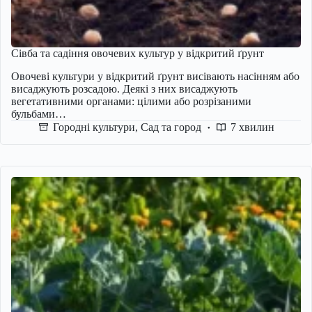
Сівба та садіння овочевих культур у відкритий ґрунт
Овочеві культури у відкритий ґрунт висівають насінням або
висаджують розсадою. Деякі з них висаджують
вегетативними органами: цілими або розрізаними
бульбами…
Городні культури
,
Сад та город
7 хвилин