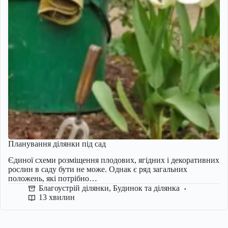
Планування ділянки під сад
Єдиної схеми розміщення плодових, ягідних і декоративних
рослин в саду бути не може. Однак є ряд загальних
положень, які потрібно…
Благоустрій ділянки
,
Будинок та ділянка
13 хвилин