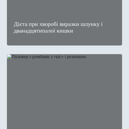
Дієта при хворобі виразки шлунку і
дванадцятипалої кишки