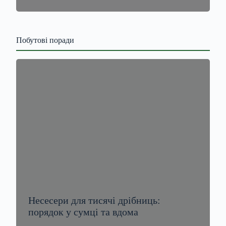
Побутові поради
Несесери для тисячі дрібниць:
порядок у сумці та вдома