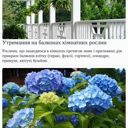
Утримання на балконах кімнатних рослин
Рослини, що знаходяться в кімнатах протягом зими і призначені для
прикраси балконів влітку (герані, фуксії, гортензії, олеандри,
примули, квітучі бульбові…