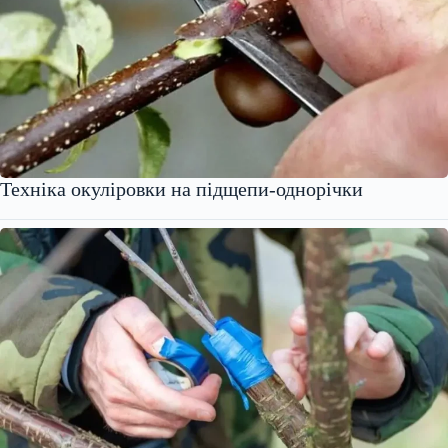
Техніка окуліровки на підщепи-однорічки