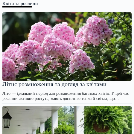
Квіти та рослини
Літнє розмноження та догляд за квітами
Літо — ідеальний період для розмноження багатьох квітів. У цей час
рослини активно ростуть, мають достатньо тепла й світла, що…