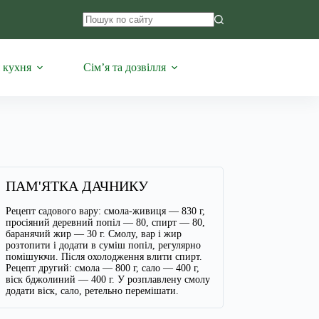
Немає
результатів
 кухня
Сім’я та дозвілля
ПАМ'ЯТКА ДАЧНИКУ
Рецепт садового вару: смола-живиця — 830 г,
просіяний деревний попіл — 80, спирт — 80,
баранячий жир — 30 г. Смолу, вар і жир
розтопити і додати в суміш попіл, регулярно
помішуючи. Після охолодження влити спирт.
Рецепт другий: смола — 800 г, сало — 400 г,
віск бджолиний — 400 г. У розплавлену смолу
додати віск, сало, ретельно перемішати.