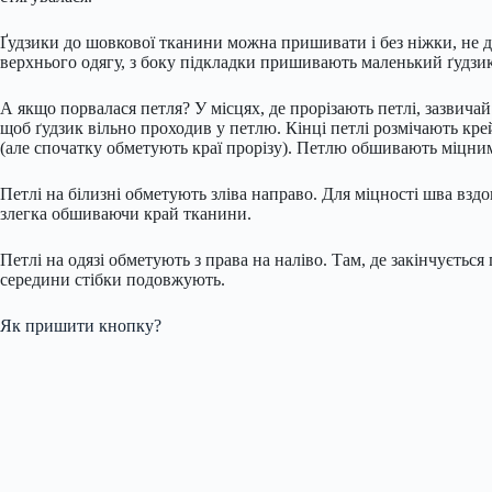
Ґудзики до шовкової тканини можна пришивати і без ніжки, не
верхнього одягу, з боку підкладки пришивають маленький ґудзик
А якщо порвалася петля? У місцях, де прорізають петлі, зазвича
щоб ґудзик вільно проходив у петлю. Кінці петлі розмічають к
(але спочатку обметують краї прорізу). Петлю обшивають міцним
Петлі на білизні обметують зліва направо. Для міцності шва взд
злегка обшиваючи край тканини.
Петлі на одязі обметують з права на наліво. Там, де закінчується
середини стібки подовжують.
Як пришити кнопку?