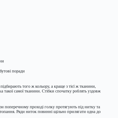
зни
бутові поради
підбирають того ж кольору, а краще з тієї ж тканини,
ка такої самої тканини. Стібки спочатку роблять уздовж
ри поперечному проході голку протягують під нитку та
штопання. Ряди ниток повинні щільно прилягати одна до