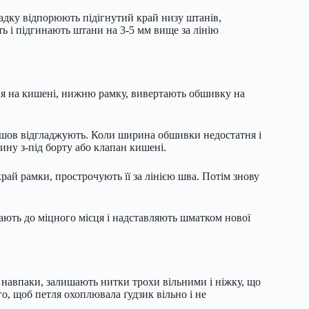
падку відпорюють підігнутий край низу штанів,
ь і підгинають штани на 3-5 мм вище за лінію
ня на кишені, нижню рамку, вивертають обшивку на
шов відгладжують. Коли ширина обшивки недостатня і
ину з-під борту або клапан кишені.
ай рамки, прострочують її за лінією шва. Потім знову
ають до міцного місця і надставляють шматком нової
навпаки, залишають нитки трохи вільними і ніжку, що
го, щоб петля охоплювала ґудзик вільно і не