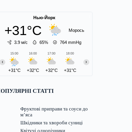
Нью-Йорк
+31°C
Морось
3.9 м/с
65%
764
mmHg
15:00
16:00
17:00
18:00
19:00
20:00
21:00
‹
›
+31°C
+32°C
+32°C
+31°C
+31°C
+29°C
+29°C
ОПУЛЯРНІ СТАТТІ
Фруктові приправи та соуси до
м’яса
Шкідники та хвороби суниці
Квітучі однорічники