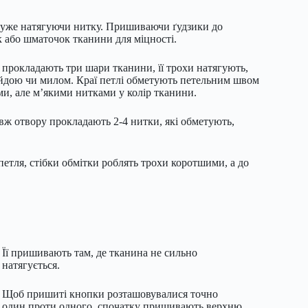
 дуже натягуючи нитку. Пришиваючи ґудзики до
 або шматочок тканини для міцності.
й прокладають три шари тканини, її трохи натягують,
рейдою чи милом. Краї петлі обметують петельним швом
и, але м’якими нитками у колір тканини.
овж отвору прокладають 2-4 нитки, які обметують,
 петля, стібки обмітки роблять трохи коротшими, а до
Її пришивають там, де тканина не сильно
натягується.
Щоб пришиті кнопки розташовувалися точно
один проти одного, спочатку пришивають верхню