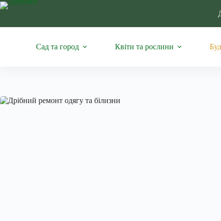
Перейти
до
вмісту
Сад та город
Квіти та рослини
Буд