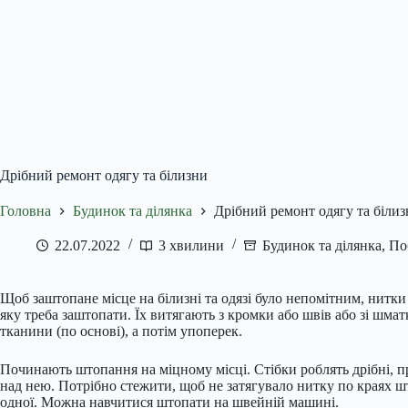
Дрібний ремонт одягу та білизни
Головна
Будинок та ділянка
Дрібний ремонт одягу та біли
22.07.2022
3 хвилини
Будинок та ділянка
,
По
Щоб заштопане місце на білизні та одязі було непомітним, нитки 
яку треба заштопати. Їх витягають з кромки або швів або зі шмат
тканини (по основі), а потім упоперек.
Починають штопання на міцному місці. Стібки роблять дрібні, п
над нею. Потрібно стежити, щоб не затягувало нитку по краях 
одної. Можна навчитися штопати на швейній машині.