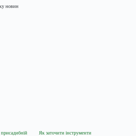
лку новин
 присадибній
Як заточити інструменти