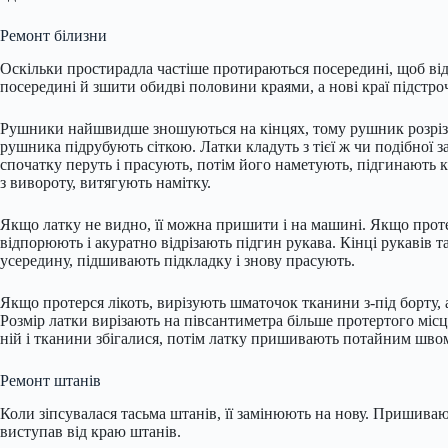
Ремонт білизни
Оскільки простирадла частіше протираються посередині, щоб від
посередині й зшити обидві половини краями, а нові краї підстр
Рушники найшвидше зношуються на кінцях, тому рушник розріз
рушника підрубують сіткою. Латки кладуть з тієї ж чи подібної 
спочатку перуть і прасують, потім його наметують, підгинають
з вивороту, витягують намітку.
Якщо латку не видно, її можна пришити і на машині. Якщо проте
відпорюють і акуратно відрізають підгин рукава. Кінці рукавів т
усередину, підшивають підкладку і знову прасують.
Якщо протерся лікоть, вирізують шматочок тканини з-під борту,
Розмір латки вирізають на півсантиметра більше протертого мі
ній і тканини збігалися, потім латку пришивають потайним швом
Ремонт штанів
Коли зіпсувалася тасьма штанів, її замінюють на нову. Пришив
виступав від краю штанів.