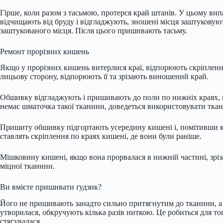
Гірше, коли разом з тасьмою, протерся край штанів. У цьому ви
відчищають від бруду і відгладжують, зношені місця заштуковуют
заштукованого місця. Після цього пришивають тасьму.
Ремонт прорізних кишень
Якщо у прорізних кишень витерлися краї, відпорюють скріплен
лицьову сторону, відпорюють її та зрізають виношений край.
Обшивку відгладжують і пришивають до поли по нижніх краях, 
немає шматочка такої тканини, доведеться використовувати ткан
Пришиту обшивку підгортають усередину кишені і, помітивши кр
ставлять скріплення по краях кишені, де вони були раніше.
Мішковину кишені, якщо вона прорвалася в нижній частині, зріз
міцної тканини.
Ви вмієте пришивати ґудзик?
Його не пришивають занадто сильно притягнутим до тканини, а 
утворилася, обкручують кілька разів ниткою. Це робиться для то
стягувалася.