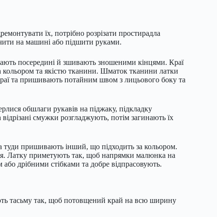
ремонтувати їх, потрібно розрізати простирадла
очити на машині або підшити руками.
ають посередині й зшивають зношеними кінцями. Краї
за кольором та якістю тканини. Шматок тканини латки
 краї та пришивають потайним швом з лицьового боку та
рлися обшлаги рукавів на піджаку, підкладку
а відрізані смужки розгладжують, потім загинають їх
 а туди пришивають інший, що підходить за кольором.
сця. Латку приметують так, щоб напрямки малюнка на
 або дрібними стібками та добре відпрасовують.
ають тасьму так, щоб потовщений край на всю ширину