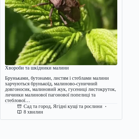
Хвороби та шкідники малини
Бруньками, бутонами, листям і стеблами малини
харчуються брунькоїд, малиново-суничний
довгоносик, малиновий жук, гусениці листокруток,
личинки малинової пагонової попелиці та
стеблової…
Сад та город
,
Ягідні кущі та рослини
8 хвилин