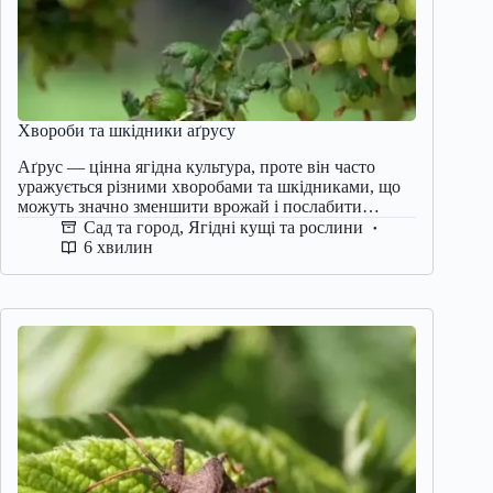
Хвороби та шкідники аґрусу
Аґрус — цінна ягідна культура, проте він часто
уражується різними хворобами та шкідниками, що
можуть значно зменшити врожай і послабити…
Сад та город
,
Ягідні кущі та рослини
6 хвилин