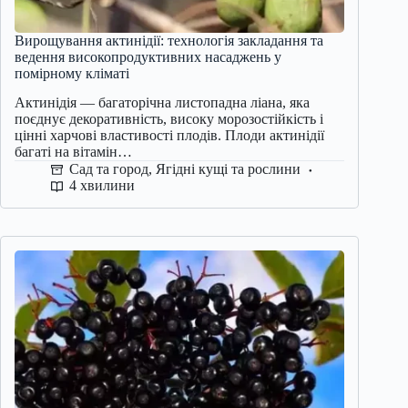
Вирощування актинідії: технологія закладання та
ведення високопродуктивних насаджень у
помірному кліматі
Актинідія — багаторічна листопадна ліана, яка
поєднує декоративність, високу морозостійкість і
цінні харчові властивості плодів. Плоди актинідії
багаті на вітамін…
Сад та город
,
Ягідні кущі та рослини
4 хвилини