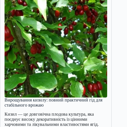
Вирощування кизилу: повний практичний гід для
стабільного врожаю
Кизил — це довговічна плодова культура, яка
поєднує високу декоративність із цінними
харчовими та лікувальними властивостями ягід.