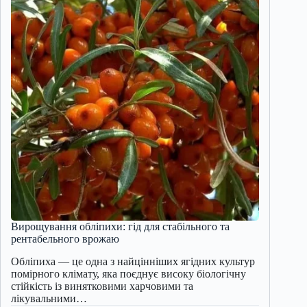
Вирощування обліпихи: гід для стабільного та
рентабельного врожаю
Обліпиха — це одна з найцінніших ягідних культур
помірного клімату, яка поєднує високу біологічну
стійкість із винятковими харчовими та
лікувальними…