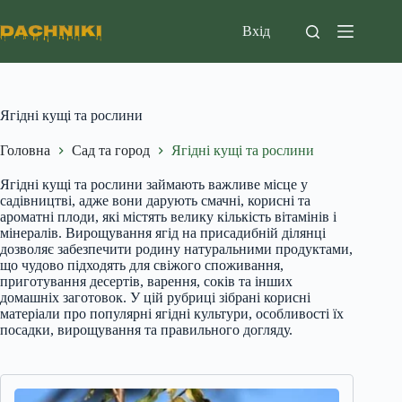
Перейти
до
Вхід
вмісту
Ягідні кущі та рослини
Головна
Сад та город
Ягідні кущі та рослини
Ягідні кущі та рослини займають важливе місце у
садівництві, адже вони дарують смачні, корисні та
ароматні плоди, які містять велику кількість вітамінів і
мінералів. Вирощування ягід на присадибній ділянці
дозволяє забезпечити родину натуральними продуктами,
що чудово підходять для свіжого споживання,
приготування десертів, варення, соків та інших
домашніх заготовок. У цій рубриці зібрані корисні
матеріали про популярні ягідні культури, особливості їх
посадки, вирощування та правильного догляду.