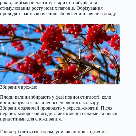
років, вирізаючи частину старих стовбурів для
стимулювання росту нових пагонів. Обрізування
проводять ранньою весною або восени після листопаду.
Збирання врожаю
Плоди калини збирають у фазі повної стиглості, коли
вони набувають насиченого червоного кольору.
Збирання зазвичай проводять у вересні–жовтні. Після
перших заморозків ягоди стають менш гіркими та більш
придатними для споживання.
Грона зрізають секатором, уникаючи пошкодження