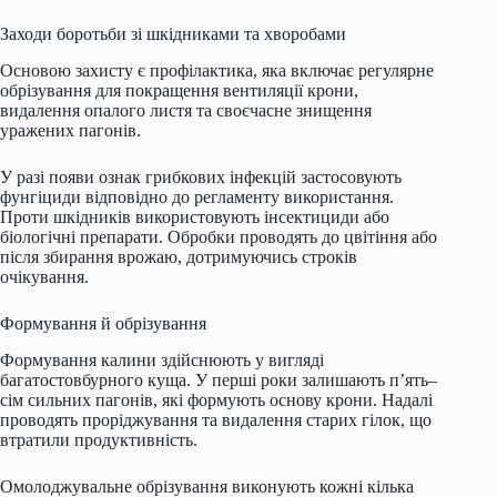
Заходи боротьби зі шкідниками та хворобами
Основою захисту є профілактика, яка включає регулярне
обрізування для покращення вентиляції крони,
видалення опалого листя та своєчасне знищення
уражених пагонів.
У разі появи ознак грибкових інфекцій застосовують
фунгіциди відповідно до регламенту використання.
Проти шкідників використовують інсектициди або
біологічні препарати. Обробки проводять до цвітіння або
після збирання врожаю, дотримуючись строків
очікування.
Формування й обрізування
Формування калини здійснюють у вигляді
багатостовбурного куща. У перші роки залишають п’ять–
сім сильних пагонів, які формують основу крони. Надалі
проводять проріджування та видалення старих гілок, що
втратили продуктивність.
Омолоджувальне обрізування виконують кожні кілька