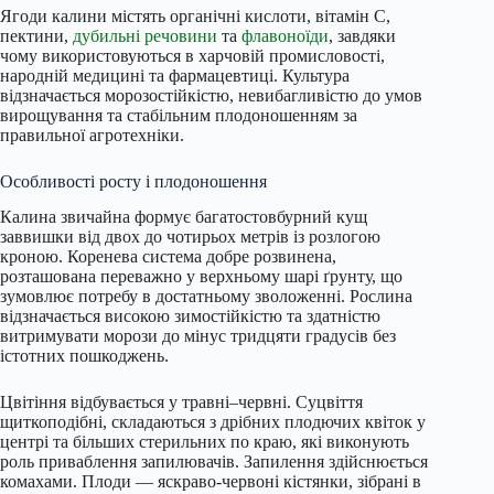
Ягоди калини містять органічні кислоти, вітамін С,
пектини,
дубильні речовини
та
флавоноїди
, завдяки
чому використовуються в харчовій промисловості,
народній медицині та фармацевтиці. Культура
відзначається морозостійкістю, невибагливістю до умов
вирощування та стабільним плодоношенням за
правильної агротехніки.
Особливості росту і плодоношення
Калина звичайна формує багатостовбурний кущ
заввишки від двох до чотирьох метрів із розлогою
кроною. Коренева система добре розвинена,
розташована переважно у верхньому шарі ґрунту, що
зумовлює потребу в достатньому зволоженні. Рослина
відзначається високою зимостійкістю та здатністю
витримувати морози до мінус тридцяти градусів без
істотних пошкоджень.
Цвітіння відбувається у травні–червні. Суцвіття
щиткоподібні, складаються з дрібних плодючих квіток у
центрі та більших стерильних по краю, які виконують
роль приваблення запилювачів. Запилення здійснюється
комахами. Плоди — яскраво-червоні кістянки, зібрані в