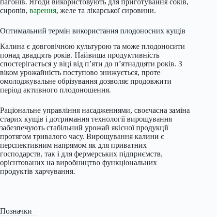
пагонів. Ягоди використовують для приготування соків,
сиропів,
варення
, желе та лікарської сировини.
Оптимальний термін використання плодоносних кущів
Калина є довговічною культурою та може плодоносити
понад двадцять років. Найвища продуктивність
спостерігається у віці від п’яти до п’ятнадцяти років. З
віком урожайність поступово знижується, проте
омолоджувальне обрізування дозволяє продовжити
період активного плодоношення.
Раціональне управління насадженнями, своєчасна заміна
старих кущів і дотримання технології вирощування
забезпечують стабільний урожай якісної продукції
протягом тривалого часу. Вирощування калини є
перспективним напрямом як для приватних
господарств, так і для фермерських підприємств,
орієнтованих на виробництво функціональних
продуктів харчування.
Позначки