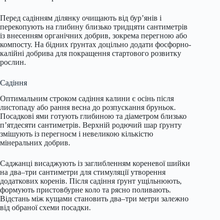
Перед садінням ділянку очищають від бур’янів і
перекопують на глибину близько тридцяти сантиметрів
із внесенням органічних добрив, зокрема перегною або
компосту. На бідних ґрунтах доцільно додати фосфорно-
калійні добрива для покращення стартового розвитку
рослин.
Садіння
Оптимальним строком садіння калини є осінь після
листопаду або рання весна до розпускання бруньок.
Посадкові ями готують глибиною та діаметром близько
п’ятдесяти сантиметрів. Верхній родючий шар ґрунту
змішують із перегноєм і невеликою кількістю
мінеральних добрив.
Саджанці висаджують із заглибленням кореневої шийки
на два–три сантиметри для стимуляції утворення
додаткових коренів. Після садіння ґрунт ущільнюють,
формують пристовбурне коло та рясно поливають.
Відстань між кущами становить два–три метри залежно
від обраної схеми посадки.