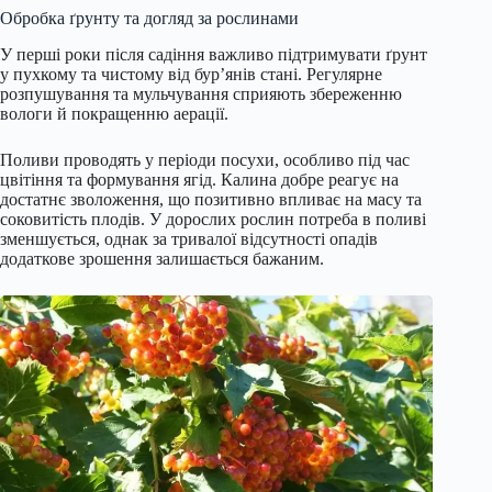
Обробка ґрунту та догляд за рослинами
У перші роки після садіння важливо підтримувати ґрунт
у пухкому та чистому від бур’янів стані. Регулярне
розпушування та мульчування сприяють збереженню
вологи й покращенню аерації.
Поливи проводять у періоди посухи, особливо під час
цвітіння та формування ягід. Калина добре реагує на
достатнє зволоження, що позитивно впливає на масу та
соковитість плодів. У дорослих рослин потреба в поливі
зменшується, однак за тривалої відсутності опадів
додаткове зрошення залишається бажаним.