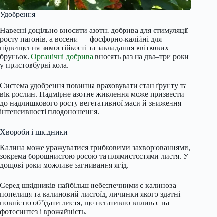
Удобрення
Навесні доцільно вносити азотні добрива для стимуляції
росту пагонів, а восени — фосфорно-калійні для
підвищення зимостійкості та закладання квіткових
бруньок.
Органічні добрива
вносять раз на два–три роки
у пристовбурні кола.
Система удобрення повинна враховувати стан ґрунту та
вік рослин. Надмірне азотне живлення може призвести
до надлишкового росту вегетативної маси й зниження
інтенсивності плодоношення.
Хвороби і шкідники
Калина може уражуватися грибковими захворюваннями,
зокрема борошнистою росою та плямистостями листя. У
дощові роки можливе загнивання ягід.
Серед шкідників найбільш небезпечними є калинова
попелиця та калиновий листоїд, личинки якого здатні
повністю об’їдати листя, що негативно впливає на
фотосинтез і врожайність.