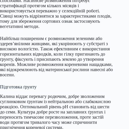
способами. Насіннєве розмноження потребує
стратифікації протягом кількох місяців і
використовується переважно у селекційній роботі.
Сіянці можуть відрізнятися за характеристиками плодів,
тому для збереження сортових ознак застосовують
вегетативні методи.
Найбільш поширеним є розмноження зеленими або
здерев’янілими живцями, які укорінюють у субстраті з
високою вологістю. Також ефективним є використання
горизонтальних відводків, коли гілку пригинають до
ґрунту, фіксують і присипають землею до утворення
коренів. Можливе розмноження кореневими нащадками,
які відокремлюють від материнської рослини навесні або
восени.
Підготовка ґрунту
Калина віддає перевагу родючим, добре зволоженим
суглинковим ґрунтам із нейтральною або слабкокислою
реакцією. Оптимальний рівень pH становить від шести
до семи. Культура добре росте на заплавних ґрунтах і
переносить тимчасове перезволоження, проте застій
води протягом тривалого часу може спричинити
пригнічення кореневої системи.