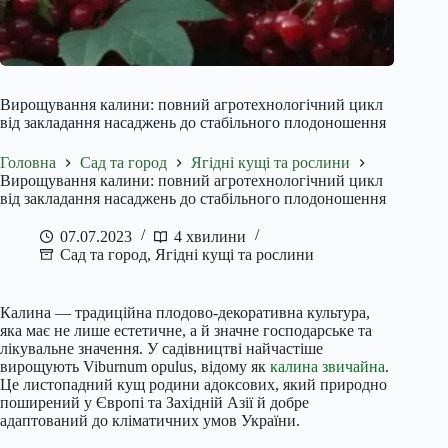
Вирощування калини: повний агротехнологічний цикл
від закладання насаджень до стабільного плодоношення
Головна
Сад та город
Ягідні кущі та рослини
Вирощування калини: повний агротехнологічний цикл
від закладання насаджень до стабільного плодоношення
07.07.2023
4 хвилини
Сад та город
,
Ягідні кущі та рослини
Калина — традиційна плодово-декоративна культура,
яка має не лише естетичне, а й значне господарське та
лікувальне значення. У садівництві найчастіше
вирощують Viburnum opulus, відому як
калина звичайна
.
Це листопадний кущ родини адоксових, який природно
поширений у Європі та Західній Азії й добре
адаптований до кліматичних умов України.