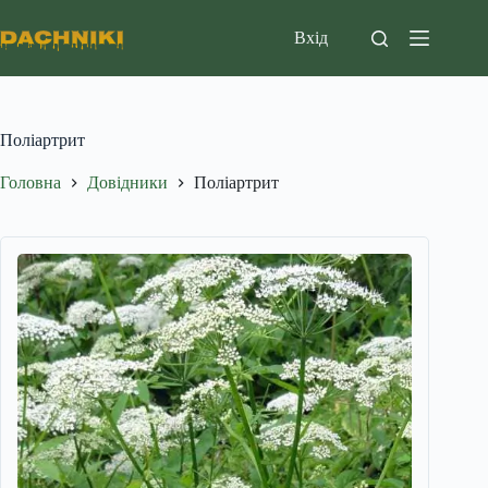
Перейти
до
Вхід
вмісту
Поліартрит
Головна
Довідники
Поліартрит