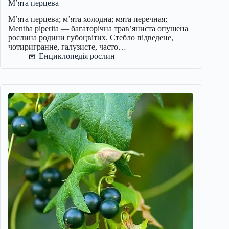
М’ята перцева
М’ята перцева; м’ята холодна; мята перечная;
Mentha piperita — багаторічна трав’яниста опушена
рослина родини губоцвітих. Стебло підведене,
чотиригранне, галузисте, часто…
Енциклопедія рослин