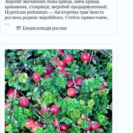
Звіробій звичайний; божа крівця, заяча крівця,
кривавник, стокрівця; зверобой продырявленный;
Hypericum perforatum — багаторічна трав’яниста
рослина родини звіробійних. Стебло прямостояче,
…
Енциклопедія рослин