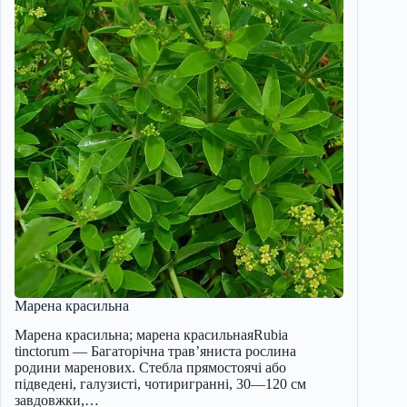
Марена красильна
Марена красильна; марена красильнаяRubia
tinctorum — Багаторічна трав’яниста рослина
родини маренових. Стебла прямостоячі або
підведені, галузисті, чотиригранні, 30—120 см
завдовжки,…