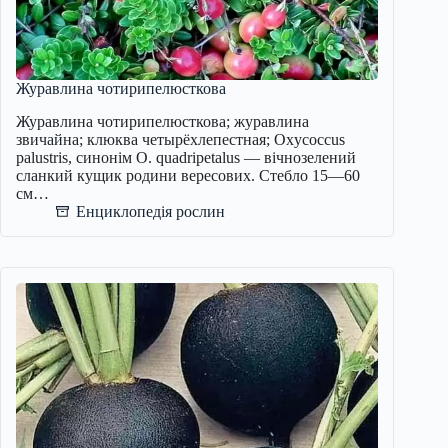
Журавлина чотирипелюсткова
Журавлина чотирипелюсткова; журавлина
звичайна; клюква четырёхлепестная; Oxycoccus
palustris, синонім О. quadripetalus — вічнозелений
сланкий кущик родини вересових. Стебло 15—60
см…
Енциклопедія рослин