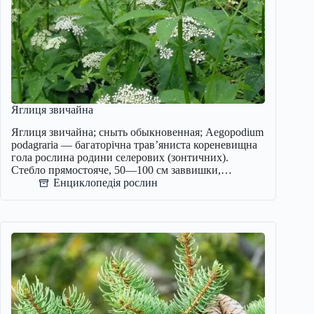
Яглиця звичайна
Яглиця звичайна; сныть обыкновенная; Aegopodium
podagraria — багаторічна трав’яниста кореневищна
гола рослина родини селерових (зонтичних).
Стебло прямостояче, 50—100 см заввишки,…
Енциклопедія рослин