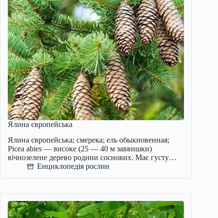
Ялина європейська
Ялина європейська; смерека; ель обыкновенная;
Picea abies — високе (25 — 40 м заввишки)
вічнозелене дерево родини соснових. Має густу…
Енциклопедія рослин