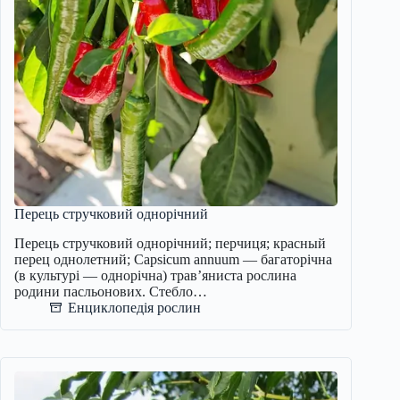
Перець стручковий однорічний
Перець стручковий однорічний; перчиця; красный
перец однолетний; Capsicum annuum — багаторічна
(в культурі — однорічна) трав’яниста рослина
родини пасльонових. Стебло…
Енциклопедія рослин