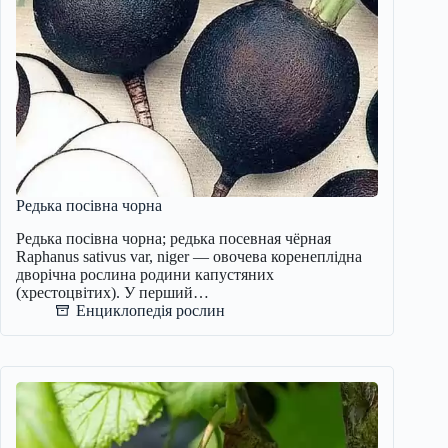
Редька посівна чорна
Редька посівна чорна; редька посевная чёрная
Raphanus sativus var, niger — овочева коренеплідна
дворічна рослина родини капустяних
(хрестоцвітих). У перший…
Енциклопедія рослин