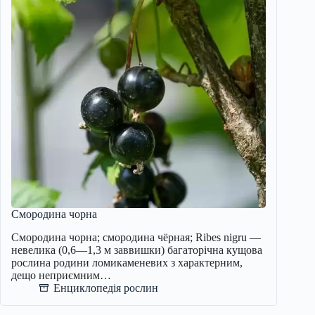
Смородина чорна
Смородина чорна; смородина чёрная; Ribes nigru —
невелика (0,6—1,3 м заввишки) багаторічна кущова
рослина родини ломикаменевих з характерним,
дещо неприємним…
Енциклопедія рослин