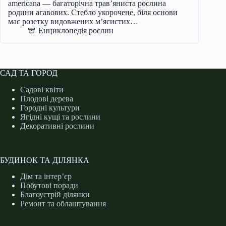
americana — багаторічна трав’яниста рослина
родини агавових. Стебло укорочене, біля основи
має розетку видовжених м’ясистих…
Енциклопедія рослин
САД ТА ГОРОД
Садові квіти
Плодові дерева
Городні культури
Ягідні кущі та рослини
Декоративні рослини
БУДИНОК ТА ДІЛЯНКА
Дім та інтер’єр
Побутові поради
Благоустрій ділянки
Ремонт та облаштування