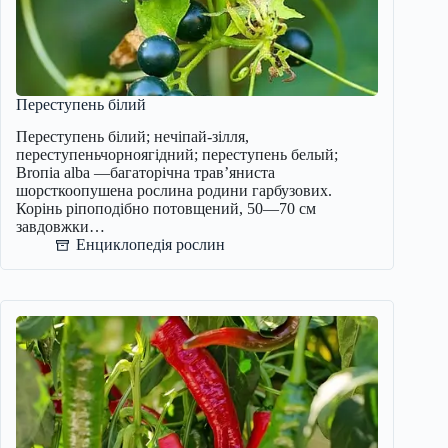
Переступень білий
Переступень білий; нечіпай-зілля,
переступеньчорноягідний; переступень белый;
Вrопіа alba —багаторічна трав’яниста
шорсткоопушена рослина родини гарбузових.
Корінь ріпоподібно потовщений, 50—70 см
завдовжки…
Енциклопедія рослин