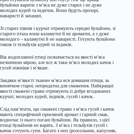
бульйони варити з м’яса не дуже старих і не дуже
молодих курей та індичок. Вони будуть прозорі,
наваристі й запашні.
Зі старих півнів і курчат отримують середні бульйони, зі
старого птаха вони каламутні й не ароматні, а з дуже
молодого – каламутні й не наваристі. Готують бульйони
також із тельбухів курей та індиків.
Вік водоплавної птиці позначається на якості м’яса
незначною мірою, але все ж таки м’ясо молодих качок і
гусей ніжніше і м’якше.
Завдяки м’якості тканин м’яса вся домашня птиця, за
винятком старої, непридатна для смаження. Найкращої
якості смажені страви отримують із добре вгодованих
курчат, молодих курей, індиків, гусей і качок.
Слід пам’ятати, що смажені страви з м’яса гусей і качок
мають специфічний приємний аромат і гарний смак,
водночас із нього погані бульйони. Як правило, з цієї
птиці бульйонів не варять. З м’яса і тельбухів гусей і
качок готують супи. Багато з них (розсольник, капусняк,