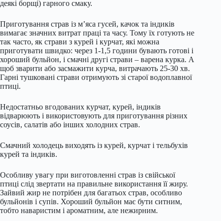
деякі борщі) гарного смаку.
Приготування страв із м’яса гусей, качок та індиків
вимагає значних витрат праці та часу. Тому їх готують не
так часто, як страви з курей і курчат, які можна
приготувати швидко: через 1-1,5 години бувають готові і
хороший бульйон, і смачні другі страви – варена курка. А
щоб зварити або засмажити курча, витрачають 25-30 хв.
Гарні тушковані страви отримують зі старої водоплавної
птиці.
Недостатньо вгодованих курчат, курей, індиків
відварюють і використовують для приготування різних
соусів, салатів або інших холодних страв.
Смачний холодець виходять із курей, курчат і тельбухів
курей та індиків.
Особливу увагу при виготовленні страв із свійської
птиці слід звертати на правильне використання її жиру.
Зайвий жир не потрібен для багатьох страв, особливо
бульйонів і супів. Хороший бульйон має бути ситним,
тобто наваристим і ароматним, але нежирним.