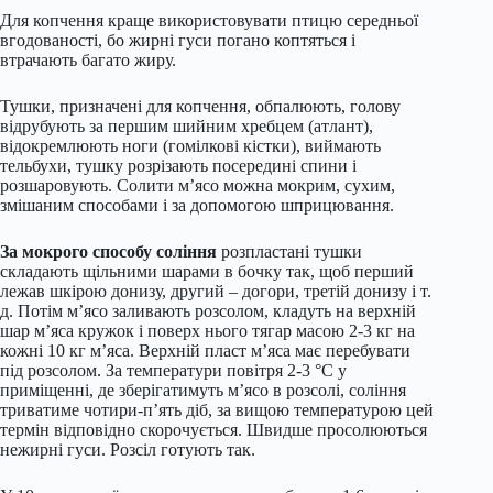
Для копчення краще використовувати птицю середньої
вгодованості, бо жирні гуси погано коптяться і
втрачають багато жиру.
Тушки, призначені для копчення, обпалюють, голову
відрубують за першим шийним хребцем (атлант),
відокремлюють ноги (гомілкові кістки), виймають
тельбухи, тушку розрізають посередині спини і
розшаровують. Солити м’ясо можна мокрим, сухим,
змішаним способами і за допомогою шприцювання.
За мокрого способу соління
розпластані тушки
складають щільними шарами в бочку так, щоб перший
лежав шкірою донизу, другий – догори, третій донизу і т.
д. Потім м’ясо заливають розсолом, кладуть на верхній
шар м’яса кружок і поверх нього тягар масою 2-3 кг на
кожні 10 кг м’яса. Верхній пласт м’яса має перебувати
під розсолом. За температури повітря 2-3 °С у
приміщенні, де зберігатимуть м’ясо в розсолі, соління
триватиме чотири-п’ять діб, за вищою температурою цей
термін відповідно скорочується. Швидше просолюються
нежирні гуси. Розсіл готують так.