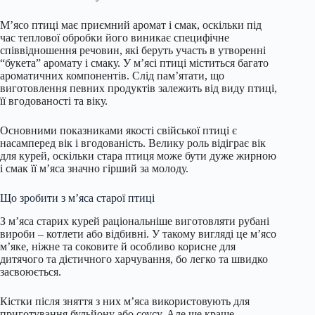
М’ясо птиці має приємний аромат і смак, оскільки під
час теплової обробки його виникає специфічне
співвідношення речовин, які беруть участь в утворенні
“букета” аромату і смаку. У м’ясі птиці міститься багато
ароматичних компонентів. Слід пам’ятати, що
виготовлення певних продуктів залежить від виду птиці,
її вгодованості та віку.
Основними показниками якості свійської птиці є
насамперед вік і вгодованість. Велику роль відіграє вік
для курей, оскільки стара птиця може бути дуже жирною
і смак її м’яса значно гірший за молоду.
Що зробити з м’яса старої птиці
З м’яса старих курей раціональніше виготовляти рубані
вироби – котлети або відбивні. У такому вигляді це м’ясо
м’яке, ніжне та соковите й особливо корисне для
дитячого та дієтичного харчування, бо легко та швидко
засвоюється.
Кістки після зняття з них м’яса використовують для
приготування бульйону або соусу. Але ще краще