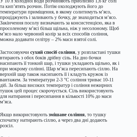
У 10 л холодної води розчиняють приблизно 1,6 кг солі
та кип’ятять розчин. Потім охолоджують його до
температури приміщення, в якому солитимуть м’ясо,
проціджують і заливають у бочку, де знаходиться м’ясо.
Закінчення посолу визначають за консистенцією, яка в
просоленому м’ясі більш щільна, ніж у несолоному. Щоб
м’ясо мало червоний колір за всіх способів соління,
можна додавати селітру – 2% маси взятої солі.
Застосовуючи
сухий спосіб соління
, у розпластані тушки
втирають з обох боків дрібну сіль. На дно бочки
насипають її тонкий шар, і тушки укладають щільно, як і
при мокрому солінні. Шар м’яса пересипають сіллю. На
верхній шар також насипають її і кладуть кружок із
вантажем. За температури 2-3 °С соління триває 10-11
діб. За більш високих температур і соління нежирних
тушок цей процес скорочується. Сіль використовують
для натирання і пересипання в кількості 10% до маси
м’яса.
Якщо використовують
змішане соління
, то тушку
спочатку натирають сіллю, а через два дні додають
розсіл.