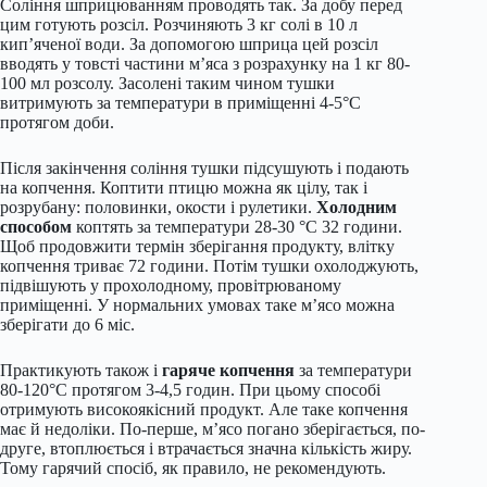
Соління шприцюванням проводять так. За добу перед
цим готують розсіл. Розчиняють 3 кг солі в 10 л
кип’яченої води. За допомогою шприца цей розсіл
вводять у товсті частини м’яса з розрахунку на 1 кг 80-
100 мл розсолу. Засолені таким чином тушки
витримують за температури в приміщенні 4-5°С
протягом доби.
Після закінчення соління тушки підсушують і подають
на копчення. Коптити птицю можна як цілу, так і
розрубану: половинки, окости і рулетики.
Холодним
способом
коптять за температури 28-30 °С 32 години.
Щоб продовжити термін зберігання продукту, влітку
копчення триває 72 години. Потім тушки охолоджують,
підвішують у прохолодному, провітрюваному
приміщенні. У нормальних умовах таке м’ясо можна
зберігати до 6 міс.
Практикують також і
гаряче копчення
за температури
80-120°С протягом 3-4,5 годин. При цьому способі
отримують високоякісний продукт. Але таке копчення
має й недоліки. По-перше, м’ясо погано зберігається, по-
друге, втоплюється і втрачається значна кількість жиру.
Тому гарячий спосіб, як правило, не рекомендують.