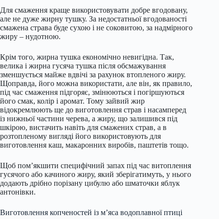
Для смаження краще використовувати добре вгодовану,
але не дуже жирну тушку. За недостатньої вгодованості
смажена страва буде сухою і не соковитою, за надмірного
жиру – нудотною.
Крім того, жирна тушка економічно невигідна. Так,
велика і жирна гусяча тушка після обсмажування
зменшується майже вдвічі за рахунок втопленого жиру.
Щоправда, його можна використати, але він, як правило,
під час смаження підгоряє, змінюються і погіршуються
його смак, колір і аромат. Тому зайвий жир
відокремлюють ще до виготовлення страв і насамперед
із нижньої частини черева, а жиру, що залишився під
шкірою, вистачить навіть для смажених страв, а в
розтопленому вигляді його використовують для
виготовлення каш, макаронних виробів, паштетів тощо.
Щоб пом’якшити специфічний запах під час витоплення
гусячого або качиного жиру, який зберігатимуть, у нього
додають дрібно порізану цибулю або шматочки яблук
антонівки.
Виготовлення копченостей із м’яса водоплавної птиці