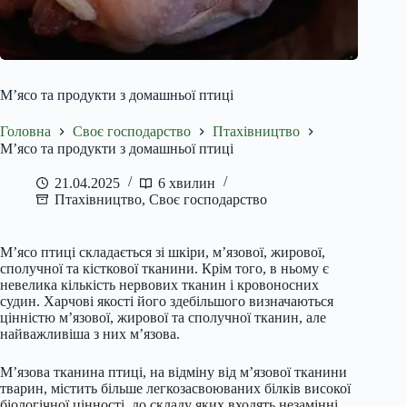
М’ясо та продукти з домашньої птиці
Головна
Своє господарство
Птахівництво
М’ясо та продукти з домашньої птиці
21.04.2025
6 хвилин
Птахівництво
,
Своє господарство
М’ясо птиці складається зі шкіри, м’язової, жирової,
сполучної та кісткової тканини. Крім того, в ньому є
невелика кількість нервових тканин і кровоносних
судин. Харчові якості його здебільшого визначаються
цінністю м’язової, жирової та сполучної тканин, але
найважливіша з них м’язова.
М’язова тканина птиці, на відміну від м’язової тканини
тварин, містить більше легкозасвоюваних білків високої
біологічної цінності, до складу яких входять незамінні