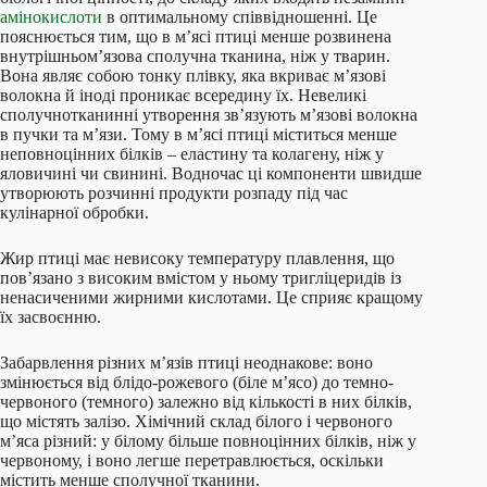
амінокислоти
в оптимальному співвідношенні. Це
пояснюється тим, що в м’ясі птиці менше розвинена
внутрішньом’язова сполучна тканина, ніж у тварин.
Вона являє собою тонку плівку, яка вкриває м’язові
волокна й іноді проникає всередину їх. Невеликі
сполучнотканинні утворення зв’язують м’язові волокна
в пучки та м’язи. Тому в м’ясі птиці міститься менше
неповноцінних білків – еластину та колагену, ніж у
яловичині чи свинині. Водночас ці компоненти швидше
утворюють розчинні продукти розпаду під час
кулінарної обробки.
Жир птиці має невисоку температуру плавлення, що
пов’язано з високим вмістом у ньому тригліцеридів із
ненасиченими жирними кислотами. Це сприяє кращому
їх засвоєнню.
Забарвлення різних м’язів птиці неоднакове: воно
змінюється від блідо-рожевого (біле м’ясо) до темно-
червоного (темного) залежно від кількості в них білків,
що містять залізо. Хімічний склад білого і червоного
м’яса різний: у білому більше повноцінних білків, ніж у
червоному, і воно легше перетравлюється, оскільки
містить менше сполучної тканини.