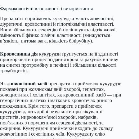
Фармакологічні властивості і використання
Препарати з приймочок кукурудзи мають жовчогінні,
діуретичні, кровоспинні й гіпоглікемічні властивості.
Вони збільшують секрецію й поліпшують відтік жовчі,
змінюють її фізико-хімічні властивості (знижуються
в’язкість, питома вага, кількість білірубіну).
Кровоспинна дія
кукурудзи ґрунтується на її здатності
прискорювати процес зсідання крові за рахунок впливу
на синтез протромбіну в печінці і збільшення кількості
тромбоцитів.
Як
жовчогінний засіб
препарати з приймочок кукурудзи
показані при жовчнокам’яній хворобі, гепатитах,
холециститах і холангітах, як кровоспинний засіб — при
геморагічних діатезах і маткових кровотечах різного
походження. Крім того, препарати з приймочок
кукурудзи дають добрі результати при лікуванні
циститів, нирковокам’яної хвороби, набряків,
пов’язаних з порушенням серцевої діяльності, та
ожиріння. Кукурудзяні приймочки входять до складу
жовчогінних і сечогінних чаїв. Кукурудзяну олію