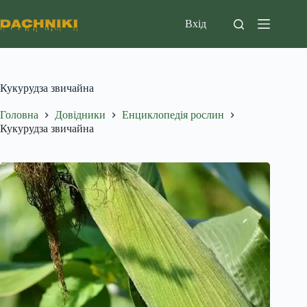
Перейти
до
Вхід
вмісту
Кукурудза звичайна
Головна
Довідники
Енциклопедія рослин
Кукурудза звичайна