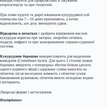
використовують для профілактики й лікування
атеросклерозу та при гіпертонії.
При появі нудоти та діареї вживання кукурудзяної олії
тимчасово (на 7—10 днів) припиняють, а потім
відновлюють, але дозу зменшують удвоє.
Відварена в початках
і здобрена вершковим маслом
кукурудза корисна при запорах, хворобах печінки,
подагрі, нефриті та при захворюваннях серцево-судинної
системи.
Кукурудзяне борошно
використовують для видалення
комедонів (Comedones faciei). Для цього 2 столові ложки
борошна змішують з попередньо збитим білком (досить
одного курячого яйця) і одержану суміш наносять на
обличчя; після висихання знімають з обличчя сухим
бавовняним рушником, обличчя миють холодною водою
і витирають.
Лікарські форми і застосування
Внутрішньо: