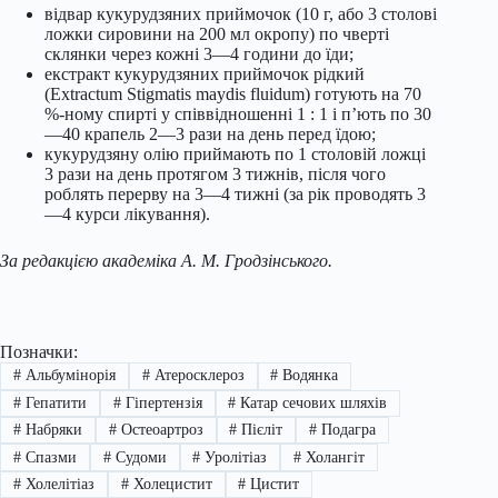
відвар кукурудзяних приймочок (10 г, або 3 столові
ложки сировини на 200 мл окропу) по чверті
склянки через кожні 3—4 години до їди;
екстракт кукурудзяних приймочок рідкий
(Extractum Stigmatis maydis fluidum) готують на 70
%-ному спирті у співвідношенні 1 : 1 і п’ють по 30
—40 крапель 2—3 рази на день перед їдою;
кукурудзяну олію приймають по 1 столовій ложці
3 рази на день протягом 3 тижнів, після чого
роблять перерву на 3—4 тижні (за рік проводять 3
—4 курси лікування).
За редакцією академіка А. М. Гродзінського.
Позначки:
#
Альбумінорія
#
Атеросклероз
#
Водянка
#
Гепатити
#
Гіпертензія
#
Катар сечових шляхів
#
Набряки
#
Остеоартроз
#
Пієліт
#
Подагра
#
Спазми
#
Судоми
#
Уролітіаз
#
Холангіт
#
Холелітіаз
#
Холецистит
#
Цистит