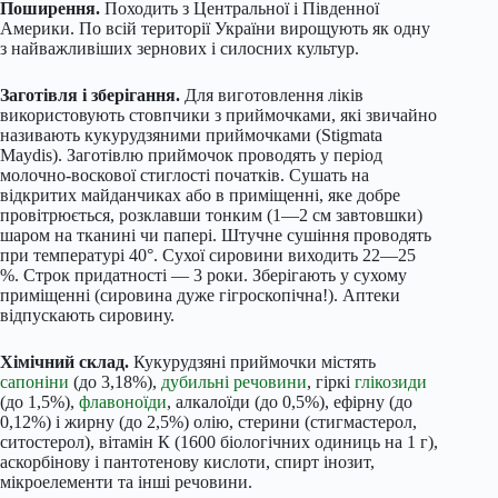
Поширення.
Походить з Центральної і Південної
Америки. По всій території України вирощують як одну
з найважливіших зернових і силосних культур.
Заготівля і зберігання.
Для виготовлення ліків
використовують стовпчики з приймочками, які звичайно
називають кукурудзяними приймочками (Stigmata
Maydis). Заготівлю приймочок проводять у період
молочно-воскової стиглості початків. Сушать на
відкритих майданчиках або в приміщенні, яке добре
провітрюється, розклавши тонким (1—2 см завтовшки)
шаром на тканині чи папері. Штучне сушіння проводять
при температурі 40°. Сухої сировини виходить 22—25
%. Строк придатності — 3 роки. Зберігають у сухому
приміщенні (сировина дуже гігроскопічна!). Аптеки
відпускають сировину.
Хімічний склад.
Кукурудзяні приймочки містять
сапоніни
(до 3,18%),
дубильні речовини
, гіркі
глікозиди
(до 1,5%),
флавоноїди
, алкалоїди (до 0,5%), ефірну (до
0,12%) і жирну (до 2,5%) олію, стерини (стигмастерол,
ситостерол), вітамін К (1600 біологічних одиниць на 1 г),
аскорбінову і пантотенову кислоти, спирт інозит,
мікроелементи та інші речовини.