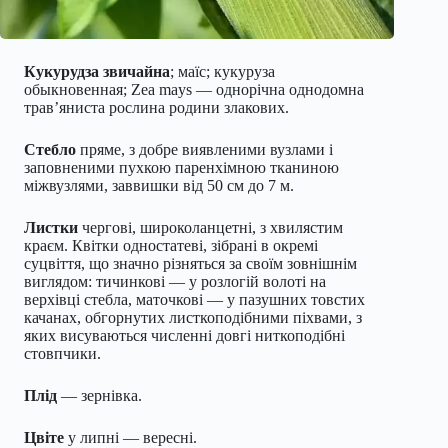
Кукурудза звичайна
; маїс; кукуруза
обыкновенная; Zea mays — однорічна однодомна
трав’яниста рослина родини злакових.
Стебло
пряме, з добре виявленими вузлами і
заповненими пухкою паренхімною тканиною
міжвузлями, заввишки від 50 см до 7 м.
Листки
чергові, широколанцетні, з хвилястим
краєм. Квітки одностатеві, зібрані в окремі
суцвіття, що значно різняться за своїм зовнішнім
виглядом: тичинкові — у розлогій волоті на
верхівці стебла, маточкові — у пазушних товстих
качанах, обгорнутих листкоподібними піхвами, з
яких висуваються численні довгі ниткоподібні
стовпчики.
Плід
— зернівка.
Цвіте
у липні — вересні.