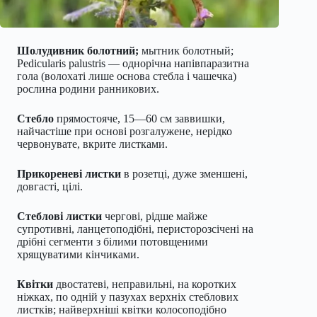
Шолудивник болотний;
мытник болотный;
Pedicularis palustris — однорічна напівпаразитна
гола (волохаті лише основа стебла і чашечка)
рослина родини ранникових.
Стебло
прямостояче, 15—60 см заввишки,
найчастіше при основі розгалужене, нерідко
червонувате, вкрите листками.
Прикореневі листки
в розетці, дуже зменшені,
довгасті, цілі.
Стеблові листки
чергові, рідше майже
супротивні, ланцетоподібні, перисторозсічені на
дрібні сегменти з білими потовщеними
хрящуватими кінчиками.
Квітки
двостатеві, неправильні, на коротких
ніжках, по одній у пазухах верхніх стеблових
листків; найверхніші квітки колосоподібно