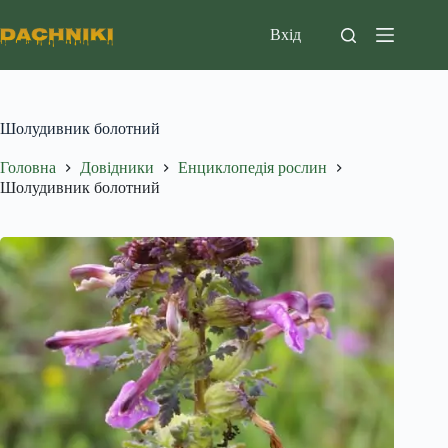
Перейти
до
Вхід
вмісту
Шолудивник болотний
Головна
Довідники
Енциклопедія рослин
Шолудивник болотний