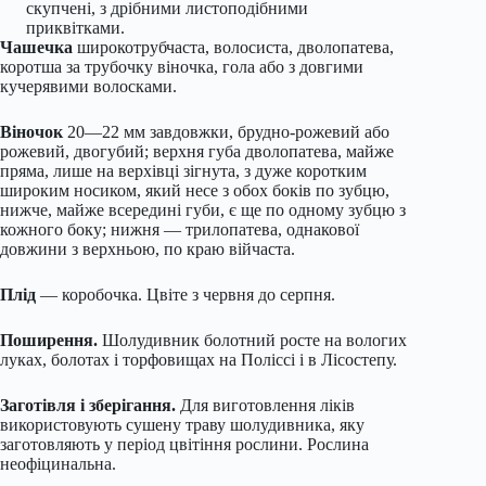
скупчені, з дрібними листоподібними
приквітками.
Чашечка
широкотрубчаста, волосиста, дволопатева,
коротша за трубочку віночка, гола або з довгими
кучерявими волосками.
Віночок
20—22 мм завдовжки, брудно-рожевий або
рожевий, двогубий; верхня губа дволопатева, майже
пряма, лише на верхівці зігнута, з дуже коротким
широким носиком, який несе з обох боків по зубцю,
нижче, майже всередині губи, є ще по одному зубцю з
кожного боку; нижня — трилопатева, однакової
довжини з верхньою, по краю війчаста.
Плід
— коробочка. Цвіте з червня до серпня.
Поширення.
Шолудивник болотний росте на вологих
луках, болотах і торфовищах на Поліссі і в Лісостепу.
Заготівля і зберігання.
Для виготовлення ліків
використовують сушену траву шолудивника, яку
заготовляють у період цвітіння рослини. Рослина
неофіцинальна.