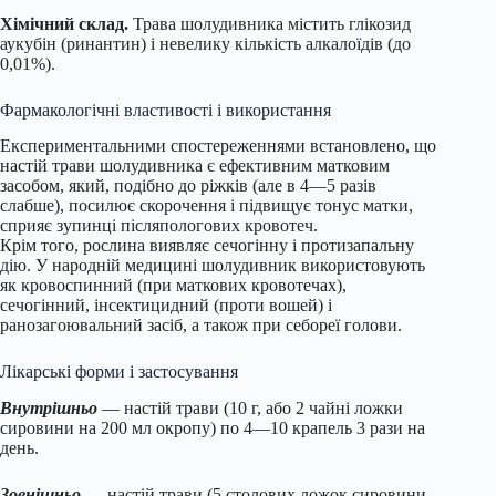
Хімічний склад.
Трава шолудивника містить глікозид
аукубін (ринантин) і невелику кількість алкалоїдів (до
0,01%).
Фармакологічні властивості і використання
Експериментальними спостереженнями встановлено, що
настій трави шолудивника є ефективним матковим
засобом, який, подібно до ріжків (але в 4—5 разів
слабше), посилює скорочення і підвищує тонус матки,
сприяє зупинці післяпологових кровотеч.
Крім того, рослина виявляє сечогінну і протизапальну
дію. У народній медицині шолудивник використовують
як кровоспинний (при маткових кровотечах),
сечогінний, інсектицидний (проти вошей) і
ранозагоювальний засіб, а також при себореї голови.
Лікарські форми і застосування
Внутрішньо
— настій трави (10 г, або 2 чайні ложки
сировини на 200 мл окропу) по 4—10 крапель 3 рази на
день.
Зовнішньо
— настій трави (5 столових ложок сировини