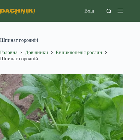
Перейти
до
Вхід
вмісту
Шпинат городній
Головна
Довідники
Енциклопедія рослин
Шпинат городній