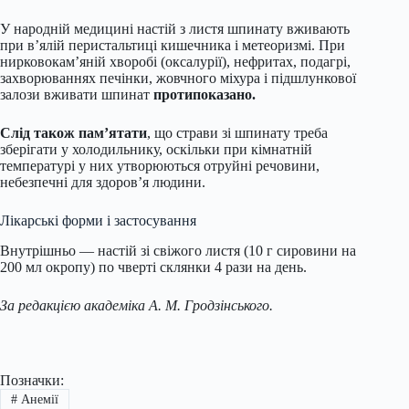
У народній медицині настій з листя шпинату вживають
при в’ялій перистальтиці кишечника і метеоризмі. При
нирковокам’яній хворобі (оксалурії), нефритах, подагрі,
захворюваннях печінки, жовчного міхура і підшлункової
залози вживати шпинат
протипоказано.
Слід також пам’ятати
, що страви зі шпинату треба
зберігати у холодильнику, оскільки при кімнатній
температурі у них утворюються отруйні речовини,
небезпечні для здоров’я людини.
Лікарські форми і застосування
Внутрішньо — настій зі свіжого листя (10 г сировини на
200 мл окропу) по чверті склянки 4 рази на день.
За редакцією академіка А. М. Гродзінського.
Позначки:
#
Анемії