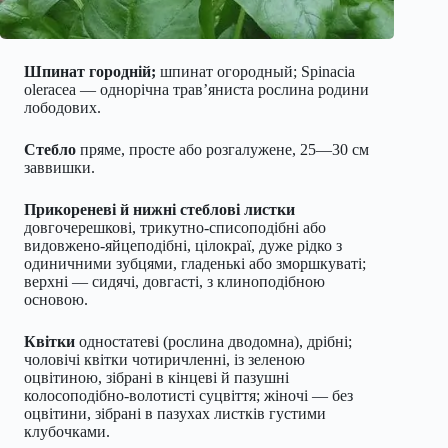
Шпинат городній;
шпинат огородный; Spinacia
oleracea — однорічна трав’яниста рослина родини
лободових.
Стебло
пряме, просте або розгалужене, 25—30 см
заввишки.
Прикореневі й нижні стеблові листки
довгочерешкові, трикутно-списоподібні або
видовжено-яйцеподібні, цілокраї, дуже рідко з
одиничними зубцями, гладенькі або зморшкуваті;
верхні — сидячі, довгасті, з клиноподібною
основою.
Квітки
одностатеві (рослина дводомна), дрібні;
чоловічі квітки чотиричленні, із зеленою
оцвітиною, зібрані в кінцеві й пазушні
колосоподібно-волотисті суцвіття; жіночі — без
оцвітини, зібрані в пазухах листків густими
клубочками.