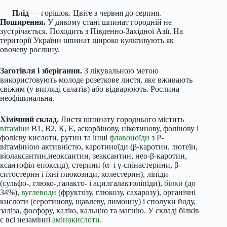
Плід
— горішок. Цвіте з червня до серпня.
Поширення.
У дикому стані шпинат городній не
зустрічається. Походить з Південно-Західної Азії. На
території України шпинат широко культивують як
овочеву рослину.
Заготівля і зберігання.
З лікувальною метою
використовують молоде розеткове листя, яке вживають
свіжим (у вигляді салатів) або відварюють. Рослина
неофіцинальна.
Хімічний склад.
Листя шпинату городнього містить
вітаміни
В1, В2, К, Е, аскорбінову, нікотинову, фолінову і
фолієву кислоти, рутин та інші
флавоноїди
з Р-
вітамінною активністю, каротиноїди (β-каротин, лютеїн,
віолаксантин,неоксантин, зеаксантин, нео-β-каротин,
ксантофіл-епоксид), стерини (α- і γ-спінастерини, β-
ситостерин і їхні глюкозиди, холестерин), ліпіди
(сульфо-, глюко-,галакто- і ацилгалактоліпіди),
білки
(до
34%),
вуглеводи
(фруктозу, глюкозу, сахарозу), органічні
кислоти (серотинову, щавлеву, лимонну) і сполуки йоду,
заліза, фосфору, калію, кальцію та магнію. У складі білків
є всі незамінні
амінокислоти
.