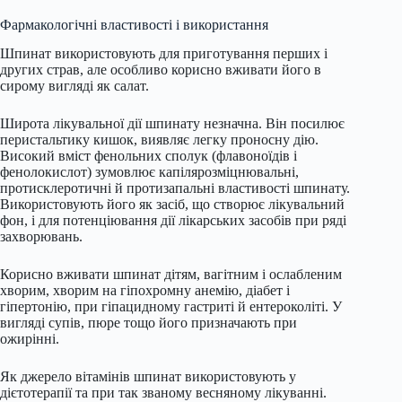
Фармакологічні властивості і використання
Шпинат використовують для приготування перших і
других страв, але особливо корисно вживати його в
сирому вигляді як салат.
Широта лікувальної дії шпинату незначна. Він посилює
перистальтику кишок, виявляє легку проносну дію.
Високий вміст фенольних сполук (флавоноїдів і
фенолокислот) зумовлює капілярозміцнювальні,
протисклеротичні й протизапальні властивості шпинату.
Використовують його як засіб, що створює лікувальний
фон, і для потенціювання дії лікарських засобів при ряді
захворювань.
Корисно вживати шпинат дітям, вагітним і ослабленим
хворим, хворим на гіпохромну анемію, діабет і
гіпертонію, при гіпацидному гастриті й ентероколіті. У
вигляді супів, пюре тощо його призначають при
ожирінні.
Як джерело вітамінів шпинат використовують у
дієтотерапії та при так званому весняному лікуванні.