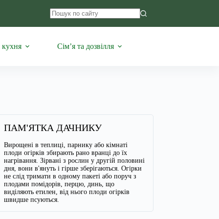
Немає
результатів
 кухня
Сім’я та дозвілля
ПАМ'ЯТКА ДАЧНИКУ
Вирощені в теплиці, парнику або кімнаті
плоди огірків збирають рано вранці до їх
нагрівання. Зірвані з рослин у другій половині
дня, вони в'януть і гірше зберігаються. Огірки
не слід тримати в одному пакеті або поруч з
плодами помідорів, перцю, динь, що
виділяють етилен, від нього плоди огірків
швидше псуються.