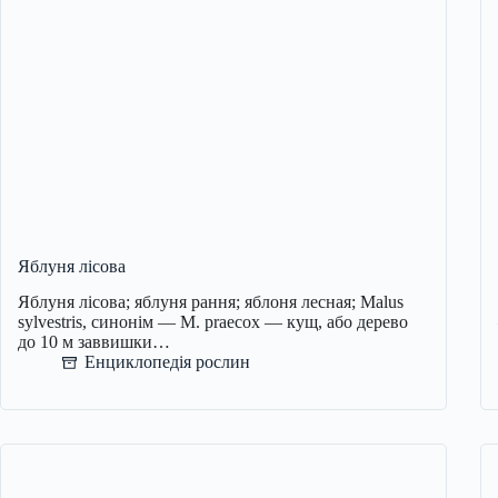
Яблуня лісова
Яблуня лісова; яблуня рання; яблоня лесная; Malus
sylvestris, синонім — M. praecox — кущ, або дерево
до 10 м заввишки…
Енциклопедія рослин