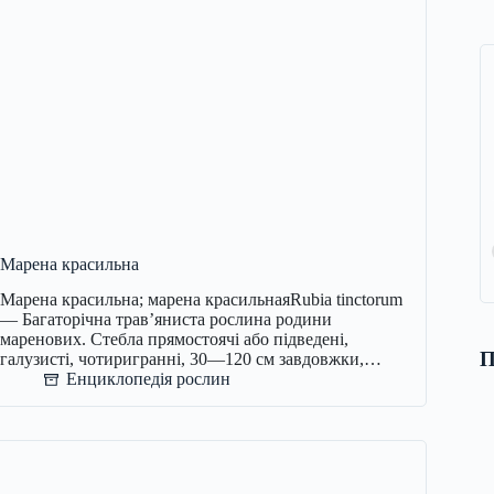
Марена красильна
Марена красильна; марена красильнаяRubia tinctorum
— Багаторічна трав’яниста рослина родини
маренових. Стебла прямостоячі або підведені,
П
галузисті, чотиригранні, 30—120 см завдовжки,…
Енциклопедія рослин