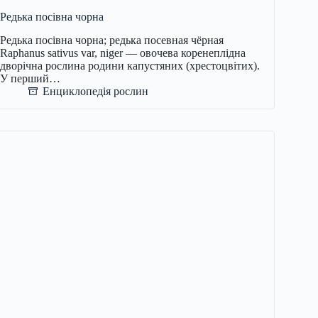
Редька посівна чорна
Редька посівна чорна; редька посевная чёрная
Raphanus sativus var, niger — овочева коренеплідна
дворічна рослина родини капустяних (хрестоцвітих).
У перший…
Енциклопедія рослин