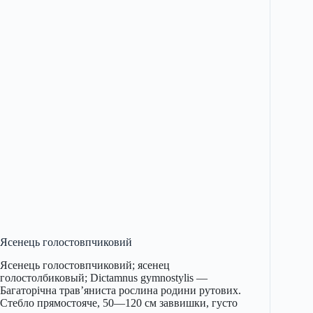
Ясенець голостовпчиковий
Ясенець голостовпчиковий; ясенец
голостолбиковый; Dictamnus gymnostylis —
Багаторічна трав’яниста рослина родини рутових.
Стебло прямостояче, 50—120 см заввишки, густо