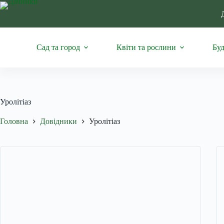
Перейти
до
вмісту
Сад та город
Квіти та рослини
Буд
Уролітіаз
Головна
Довідники
Уролітіаз