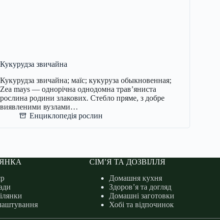
Кукурудза звичайна
Кукурудза звичайна; маїс; кукуруза обыкновенная;
Zea mays — однорічна однодомна трав’яниста
рослина родини злакових. Стебло пряме, з добре
виявленими вузлами…
Енциклопедія рослин
ЛЯНКА
СІМ’Я ТА ДОЗВІЛЛЯ
єр
Домашня кухня
ади
Здоров’я та догляд
ділянки
Домашні заготовки
лаштування
Хобі та відпочинок