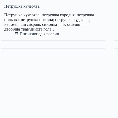
Петрушка кучерява
Петрушка кучерява; петрушка городня, петрушка
польова, петрушка посівна; петрушка кудрявая;
Petroselinum crispum, синонім — P. sativum —
дворічна трав’яниста гола…
Енциклопедія рослин