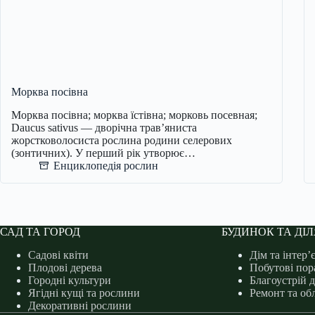
Морква посівна
Морква посівна; морква їстівна; морковь посевная;
Daucus sativus — дворічна трав’яниста
жорстковолосиста рослина родини селерових
(зонтичних). У перший рік утворює…
Енциклопедія рослин
САД ТА ГОРОД
БУДИНОК ТА ДІ
Садові квіти
Дім та інтер’
Плодові дерева
Побутові пор
Городні культури
Благоустрій 
Ягідні кущі та рослини
Ремонт та об
Декоративні рослини