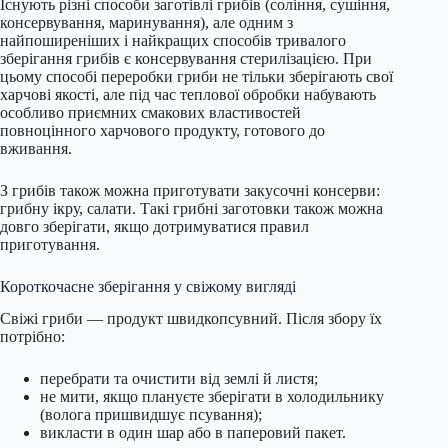
Існують різні способи заготівлі грибів (соління, сушіння,
консервування, маринування), але одним з
найпоширеніших і найкращих способів тривалого
зберігання грибів є консервування стерилізацією. При
цьому способі переробки гриби не тільки зберігають свої
харчові якості, але під час теплової обробки набувають
особливо приємних смакових властивостей
повноцінного харчового продукту, готового до
вживання.
З грибів також можна приготувати закусочні консерви:
грибну ікру, салати. Такі грибні заготовки також можна
довго зберігати, якщо дотримуватися правил
приготування.
Короткочасне зберігання у свіжому вигляді
Свіжі гриби — продукт швидкопсувний. Після збору їх
потрібно:
перебрати та очистити від землі й листя;
не мити, якщо плануєте зберігати в холодильнику
(волога пришвидшує псування);
викласти в один шар або в паперовий пакет.