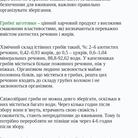
безпечними для вживання, важливо правильно
організувати зберігання.
Грибні заготовки
– цінний харчовий продукт з високими
смаковими властивостями, які визначаються переважно
вмістом азотистих речовин і жирів.
Хімічний склад їстівних грибів такий, %: 2–6 азотистих
речовин, 0,42–0,93 жирів, до 0,5 – цукрів, 0,6–1,04
мінеральних речовин, 88,8-92,62 води. У капелюшках
грибів міститься більше поживних речовин, ніж у
ніжках. Організмом людини засвоюється майже
половина білків, що містяться в грибах, решта цих
речовин входять до складу грубих волокон і не
засвоюються організмом.
Свіжозібрані гриби не можна довго зберігати, оскільки в
них міститься багато води. Через кілька годин після
збору вони в’януть, втрачають свою свіжість і
соковитість, стають непридатними до вживання. Тому їх
потрібно переробляти не пізніше ніж через 4-6 годин
після збору.