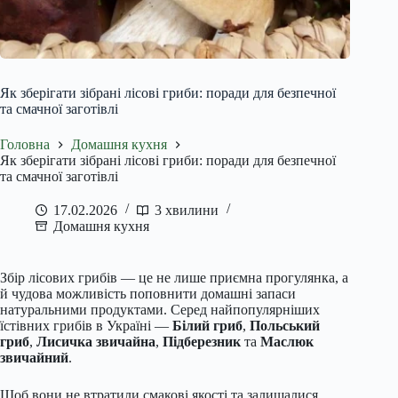
Як зберігати зібрані лісові гриби: поради для безпечної
та смачної заготівлі
Головна
Домашня кухня
Як зберігати зібрані лісові гриби: поради для безпечної
та смачної заготівлі
17.02.2026
3 хвилини
Домашня кухня
Збір лісових грибів — це не лише приємна прогулянка, а
й чудова можливість поповнити домашні запаси
натуральними продуктами. Серед найпопулярніших
їстівних грибів в Україні —
Білий гриб
,
Польський
гриб
,
Лисичка звичайна
,
Підберезник
та
Маслюк
звичайний
.
Щоб вони не втратили смакові якості та залишалися