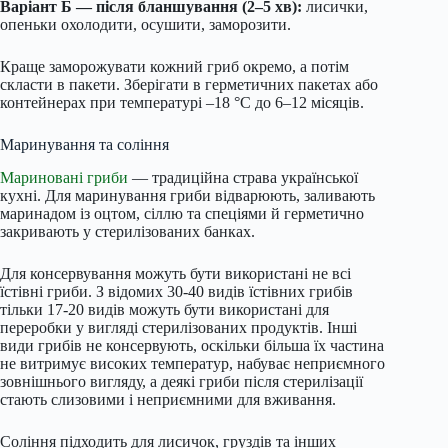
Варіант Б — після бланшування (2–5 хв):
лисички,
опеньки охолодити, осушити, заморозити.
Краще заморожувати кожний гриб окремо, а потім
скласти в пакети. Зберігати в герметичних пакетах або
контейнерах при температурі –18 °C до 6–12 місяців.
Маринування та соління
Мариновані гриби
— традиційна страва української
кухні. Для маринування гриби відварюють, заливають
маринадом із оцтом, сіллю та спеціями й герметично
закривають у стерилізованих банках.
Для консервування можуть бути використані не всі
їстівні гриби. З відомих 30-40 видів їстівних грибів
тільки 17-20 видів можуть бути використані для
переробки у вигляді стерилізованих продуктів. Інші
види грибів не консервують, оскільки більша їх частина
не витримує високих температур, набуває неприємного
зовнішнього вигляду, а деякі гриби після стерилізації
стають слизовими і неприємними для вживання.
Соління підходить для лисичок, груздів та інших