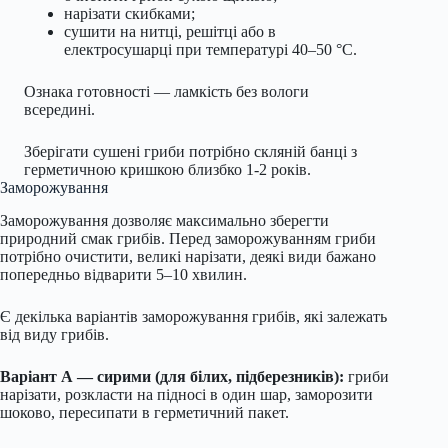
нарізати скибками;
сушити на нитці, решітці або в
електросушарці при температурі 40–50 °C.
Ознака готовності — ламкість без вологи
всередині.
Зберігати сушені гриби потрібно скляній банці з
герметичною кришкою близбко 1-2 років.
Заморожування
Заморожування дозволяє максимально зберегти
природний смак грибів. Перед заморожуванням гриби
потрібно очистити, великі нарізати, деякі види бажано
попередньо відварити 5–10 хвилин.
Є декілька варіантів заморожування грибів, які залежать
від виду грибів.
Варіант А — сирими (для білих, підберезників):
гриби
нарізати, розкласти на підносі в один шар, заморозити
шоково, пересипати в герметичний пакет.