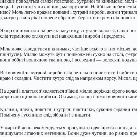
Інакше поводяться самки повстяної, хутряної та килимової молі –
яєць. І гусениці у них ліниві, малорухливі. Найбільш небезпечна 
нею? Моль легко вражає вовняні і хутряні вироби, якими тривалий
два-три рази в рік і ношене вбрання зберігати окремо від нового.
Якщо ви помітили на речах павутину, спутане волосся, сліди погр
слід терміново оглянути всі навколишні вироби і предмети.
Міль може заводитися в килимах, частіше всього в тих місцях, де
плінтусів). Міллю можуть бути пошкоджені сукно на столі, фетров
вони оббиті вовняною тканиною, і всередині — волосяні подушк
Всі вовняні та хутрові вироби слід ретельно почистити і вибити 
краю і складки. Чистити хутро слід за напрямком ворсу. Місця, що
На драпі і платтях з’являються з’їдені міллю доріжки сірого коль
жорсткою щіткою і вибити. Оксамит, плюш і ніжні вовняні ткан
Килими, пледи, повстяні і хутряні підстилки, суконні фіранки т
Помічену гусеницю слід зібрати і знищити.
У жаркий день рекомендується просушити одяг проти сонця, а в
знищувати літаючих метеликів. Вони дуже чутливі до різних преп