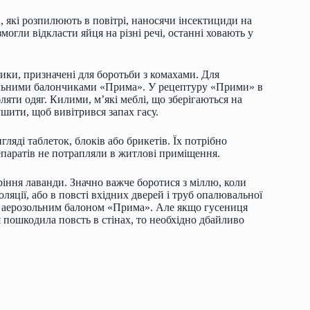
, які розпилюють в повітрі, наносячи інсектициди на
могли відкласти яйця на різні речі, останні ховають у
ики, призначені для боротьби з комахами. Для
озольними балончиками «Прима». У рецептуру «Прими» в
яти одяг. Килими, м’які меблі, що зберігаються на
шити, щоб вивітрився запах гасу.
яді таблеток, блоків або брикетів. Їх потрібно
епаратів не потрапляли в житлові приміщення.
ріння лаванди. Значно важче боротися з міллю, коли
оляції, або в повсті вхідних дверей і труб опалювальної
ти аерозольним балоном «Прима». Але якщо гусениця
я пошкодила повсть в стінах, то необхідно дбайливо