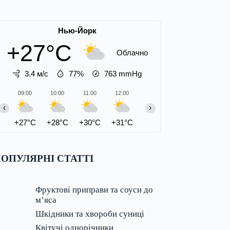
Нью-Йорк
+27°C
Облачно
3.4 м/с
77%
763
mmHg
09:00
10:00
11:00
12:00
13:00
14:00
15:00
‹
›
+27°C
+28°C
+30°C
+31°C
+32°C
+32°C
+33°C
ОПУЛЯРНІ СТАТТІ
Фруктові приправи та соуси до
м’яса
Шкідники та хвороби суниці
Квітучі однорічники