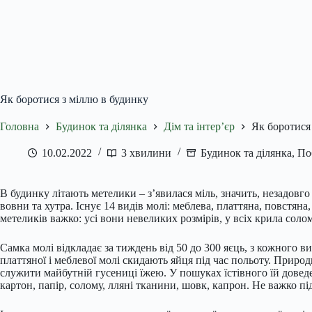
Як боротися з міллю в будинку
Головна
Будинок та ділянка
Дім та інтер’єр
Як боротися
10.02.2022
3 хвилини
Будинок та ділянка
,
По
В будинку літають метелики – з’явилася міль, значить, незадовг
вовни та хутра. Існує 14 видів молі: меблева, платтяна, повстяна
метеликів важко: усі вони невеликих розмірів, у всіх крила соло
Самка молі відкладає за тиждень від 50 до 300 яєць, з кожного в
платтяної і меблевої молі скидають яйця під час польоту. Природ
служити майбутній гусениці їжею. У пошуках їстівного їй довед
картон, папір, солому, лляні тканини, шовк, капрон. Не важко пі