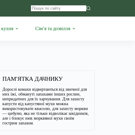
Немає
результатів
 кухня
Сім’я та дозвілля
ПАМ'ЯТКА ДАЧНИКУ
Дорослі комахи відвертаються від звичної для
них їжі, обмануті запахами інших рослин,
непридатних для їх харчування. Для захисту
капусти від капустяної мухи можна
використовувати квасолю, для захисту моркви
— цибулю, яка не тільки відволікає шкідників,
але і блокує нюх морквяної мухи своїм
гострим запахом.