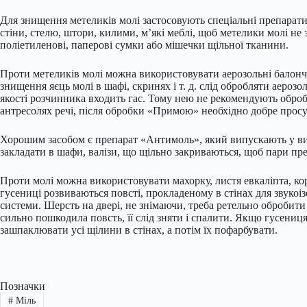
Для знищення метеликів молі застосовують спеціальні препарати
стіни, стелю, штори, килими, м’які меблі, щоб метелики молі не з
поліетиленові, паперові сумки або мішечки щільної тканини.
Проти метеликів молі можна використовувати аерозольні балонч
знищення яєць молі в шафі, скринях і т. д. слід обробляти аер
якості розчинника входить гас. Тому нею не рекомендують обробл
антресолях речі, після обробки «Примою» необхідно добре просу
Хорошим засобом є препарат «Антимоль», який випускають у вигл
закладати в шафи, валізи, що щільно закриваються, щоб пари пр
Проти молі можна використовувати махорку, листя евкаліпта, ко
гусениці розвиваються повсті, прокладеному в стінах для звукоіз
системи. Шерсть на двері, не знімаючи, треба ретельно оброби
сильно пошкодила повсть, її слід зняти і спалити. Якщо гусениц
зашпаклювати усі щілини в стінах, а потім їх пофарбувати.
Позначки
#
Міль