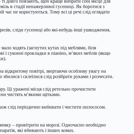
 ті довго повзають, щоб краще вибрати собі місце для
міль в стадії ненажерливої гусениці. Як боротися з
 час не користуються. Тому всі ці речі слід оглядати
изів, сліди гусениці або які-небудь інші ушкодження,
 мало ходять (загнутих кутах під меблями, біля
і і суконні прокладки в піаніно, м’яких меблів (якщо
и).
на відкритому повітрі, звертаючи особливу увагу на
 збилися і склеїлися слід розібрати руками і розчесати.
ору. Ці уражені місця слід ретельно прочистити
ини чистять м’якими щітками.
акож слід періодично вибивати і чистити пилососом.
зимку – провітрити на морозі. Одночасно необхідно
аратів, які вбивають і інших комах.