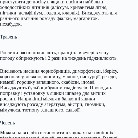
приступити до посіву в ящики насіння найбільш
холодостійких літників (аліссум, хризантема літня,
нігтики, дельфініум, годеція, кларкія). Висаджують для
раннього цвітіння розсаду фіалки, маргариток,
незабудок.
Травень
Рослини рясно поливають, вранці та ввечері в ясну
погоду обприскують і 2 рази на тиждень підживлюють.
Висівають насіння чорнобривців, диморфотеки, іберісу,
кореопсису, левкою, люпину, малопе, настурції, резеди,
немезії, горошку запашного, скабіози, іпомеї.
Висаджують бульбоцибулини гладіолусів. Проводять
поправку і установку в ящики шпалер для витких
рослин. Наприкінці місяця в балконні ящики
висаджують розсаду агератума, айстри, гвоздики,
мімулюса, тютюну запашного, сальвії.
Чевень
Можна на все літо встановити в ящиках на зовнішніх