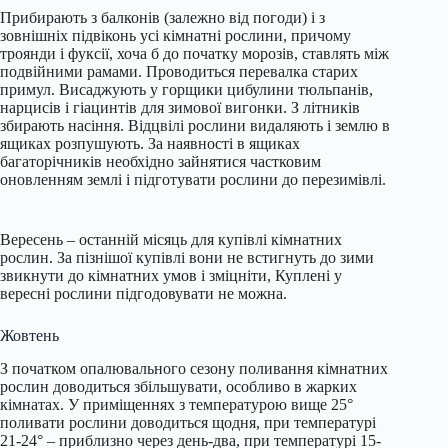
Прибирають з балконів (залежно від погоди) і з
зовнішніх підвіконь усі кімнатні рослини, причому
троянди і фуксії, хоча б до початку морозів, ставлять між
подвійними рамами. Проводиться перевалка старих
примул. Висаджують у горщики цибулини тюльпанів,
нарцисів і гіацинтів для зимової вигонки. З літників
збирають насіння. Відцвілі рослини видаляють і землю в
ящиках розпушують. За наявності в ящиках
багаторічників необхідно зайнятися частковим
оновленням землі і підготувати рослини до перезимівлі.
Вересень – останній місяць для купівлі кімнатних
рослин. За пізнішої купівлі вони не встигнуть до зими
звикнути до кімнатних умов і зміцніти, Куплені у
вересні рослини підгодовувати не можна.
Жовтень
З початком опалювального сезону поливання кімнатних
рослин доводиться збільшувати, особливо в жарких
кімнатах. У приміщеннях з температурою вище 25°
поливати рослини доводиться щодня, при температурі
21-24° – приблизно через день-два, при температурі 15-