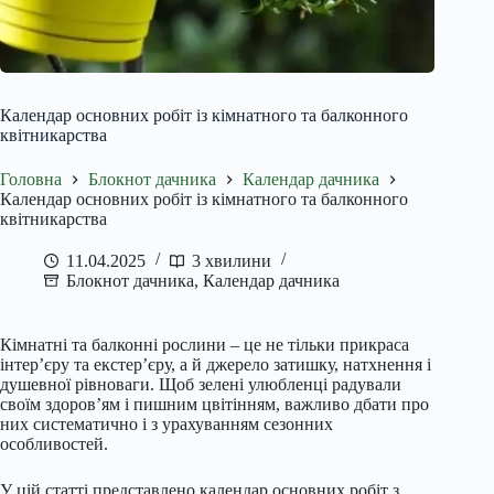
Календар основних робіт із кімнатного та балконного
квітникарства
Головна
Блокнот дачника
Календар дачника
Календар основних робіт із кімнатного та балконного
квітникарства
11.04.2025
3 хвилини
Блокнот дачника
,
Календар дачника
Кімнатні та балконні рослини – це не тільки прикраса
інтер’єру та екстер’єру, а й джерело затишку, натхнення і
душевної рівноваги. Щоб зелені улюбленці радували
своїм здоров’ям і пишним цвітінням, важливо дбати про
них систематично і з урахуванням сезонних
особливостей.
У цій статті представлено календар основних робіт з