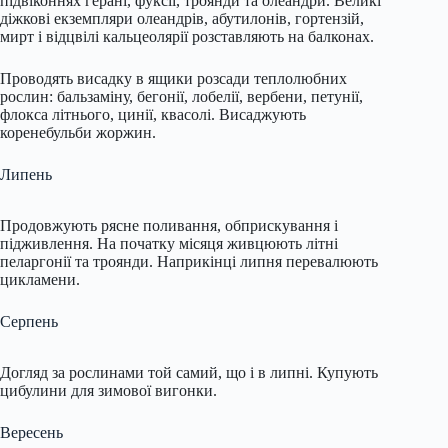
підвіконнях герані, фуксії, троянди та олеандри. Великі
діжкові екземпляри олеандрів, абутилонів, гортензій,
мирт і відцвілі кальцеолярії розставляють на балконах.
Проводять висадку в ящики розсади теплолюбних
рослин: бальзаміну, бегонії, лобелії, вербени, петунії,
флокса літнього, цинії, квасолі. Висаджують
коренебульби жоржин.
Липень
Продовжують рясне поливання, обприскування і
підживлення. На початку місяця живцюють літні
пеларгонії та троянди. Наприкінці липня перевалюють
цикламени.
Серпень
Догляд за рослинами той самий, що і в липні. Купують
цибулини для зимової вигонки.
Вересень