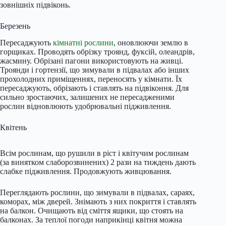
зовнішніх підвіконь.
Березень
Пересаджують
кімнатні рослини
, оновлюючи землю в
горщиках. Проводять обрізку троянд, фуксій, олеандрів,
жасмину. Обрізані пагони використовують на живці.
Троянди і гортензії, що зимували в підвалах або інших
прохолодних приміщеннях, переносять у кімнати. Їх
пересаджують, обрізають і ставлять на підвіконня. Для
сильно зростаючих, залишених не пересадженими
рослин відновлюють удобрювальні підживлення.
Квітень
Всім рослинам, що рушили в ріст і квітучим рослинам
(за винятком слаборозвинених) 2 рази на тиждень дають
слабке підживлення. Продовжують живцювання.
Переглядають рослини, що зимували в підвалах, сараях,
коморах, між дверей. Знімають з них покриття і ставлять
на балкон. Очищають від сміття ящики, що стоять на
балконах. За теплої погоди наприкінці квітня можна