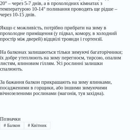
20° – через 5-7 днів, а в прохолодних кімнатах з
температурою 10-14° поливання проводять ще рідше –
через 10-15 днів.
Якщо є можливість, потрібно прибрати на зиму в
прохолодне приміщення (у підвал, комору, в холодний
простір між дверей) відцвілі троянди і гортензії.
На балконах залишаються тільки зимуючі багаторічники;
їх добре утеплюють на зиму перегноєм, тирсою, опалим
листям, ялиновим гіллям. Усі рослинні залишки
спалюють.
За бажання балкон прикрашають на зиму ялинками,
посадженими в горщики, або іншими зимуючими
вічнозеленими рослинами (магонія, туя західна).
Позначки
#
Балкон
#
Квітник