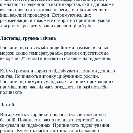
кімнатного і балконного квітникарства, який допоможе
вчасно проводити догляд, пересадки, підживлення та
інші важливі процедури. Дотримуючись цих
рекомендацій, ви зможете створити сприятливі умови
для росту і розвитку ваших рослин цілий рік.
Листопад, грудень і січень
Рослини, що стоять між подвійними рамами, в сильні
морози (якщо температура між рамами опуститься до
вечора до 2° тепла) виймають і ставлять на підвіконня.
Квітучі рослини корисно підсвічувати лампами денного
світла. Починають вигонку цибулинних рослин.
Рослини, що зимують у підвалах та інших прохолодних
приміщеннях, час від часу оглядають і в разі потреби
поливають.
Лютий
Висаджують у горщики пророслі бульби глоксиній і
бегоній. Починають рясно поливати гортензії, що
зимували на підвіконнях. Припиняють підсвічування
рослин. Купують насіння літників для балконів і