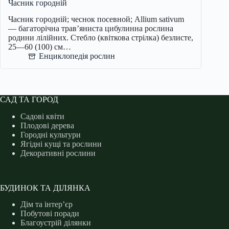
Часник городній
Часник городній; чеснок посевной; Allium sativum
— багаторічна трав’яниста цибулинна рослина
родини лілійних. Стебло (квіткова стрілка) безлисте,
25—60 (100) см…
Енциклопедія рослин
САД ТА ГОРОД
Садові квіти
Плодові дерева
Городні культури
Ягідні кущі та рослини
Декоративні рослини
БУДИНОК ТА ДІЛЯНКА
Дім та інтер’єр
Побутові поради
Благоустрій ділянки