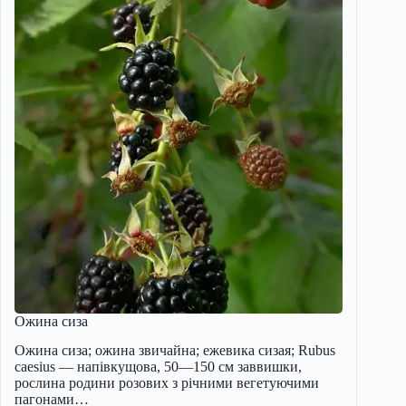
Ожина сиза
Ожина сиза; ожина звичайна; ежевика сизая; Rubus
caesius — напівкущова, 50—150 см заввишки,
рослина родини розових з річними вегетуючими
пагонами…