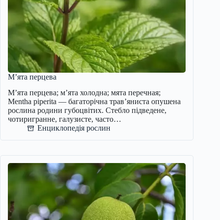
М’ята перцева
М’ята перцева; м’ята холодна; мята перечная;
Mentha piperita — багаторічна трав’яниста опушена
рослина родини губоцвітих. Стебло підведене,
чотиригранне, галузисте, часто…
Енциклопедія рослин