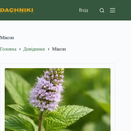
Перейти
до
Вхід
вмісту
Мікози
Головна
Довідники
Мікози