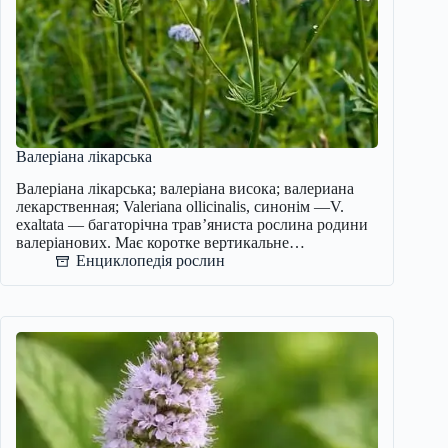
Валеріана лікарська
Валеріана лікарська; валеріана висока; валериана
лекарственная; Valeriana ollicinalis, синонім —V.
exaltata — багаторічна трав’яниста рослина родини
валеріанових. Має коротке вертикальне…
Енциклопедія рослин