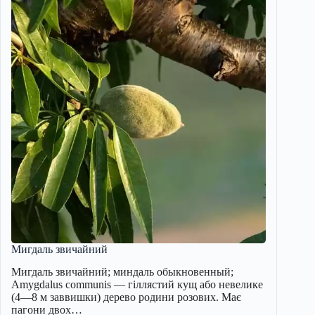
Мигдаль звичайний
Мигдаль звичайний; миндаль обыкновенный;
Amygdalus communis — гіллястий кущ або невелике
(4—8 м заввишки) дерево родини розових. Має
пагони двох…