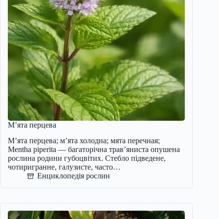
М’ята перцева
М’ята перцева; м’ята холодна; мята перечная;
Mentha piperita — багаторічна трав’яниста опушена
рослина родини губоцвітих. Стебло підведене,
чотиригранне, галузисте, часто…
Енциклопедія рослин