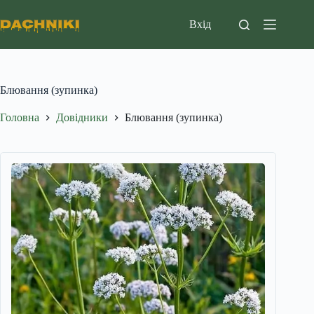
Перейти
до
Вхід
вмісту
Блювання (зупинка)
Головна
Довідники
Блювання (зупинка)