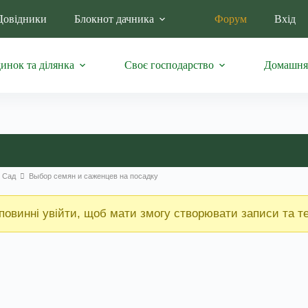
Довідники
Блокнот дачника
Форум
Вхід
инок та ділянка
Своє господарство
Домашня
: Сад
Выбор семян и саженцев на посадку
повинні увійти, щоб мати змогу створювати записи та т