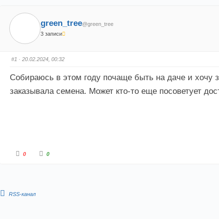
green_tree
@green_tree
3 записи
#1
· 20.02.2024, 00:32
Собираюсь в этом году почаще быть на даче и хочу 
заказывала семена. Может кто-то еще посоветует до
Г
Г
0
0
о
о
л
л
о
о
с
с
у
у
й
й
т
т
RSS-канал
е
е
-
-
п
п
а
а
л
л