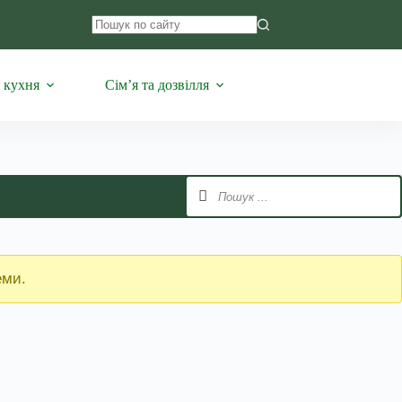
Немає
результатів
 кухня
Сім’я та дозвілля
еми.