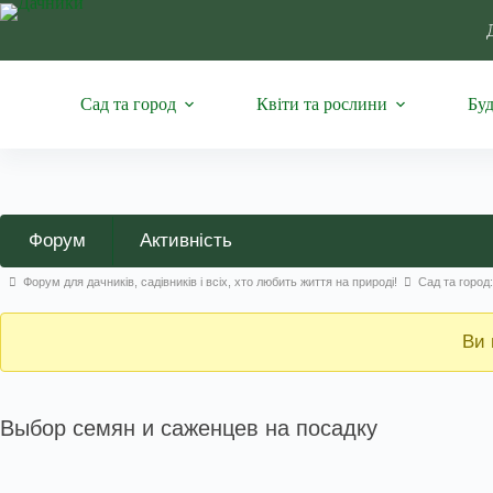
Перейти
до
вмісту
Сад та город
Квіти та рослини
Буд
Навігація
Форум
Активність
по
Навігаційна
Форум для дачників, садівників і всіх, хто любить життя на природі!
Сад та город
форуму
стежка
форуму
Ви 
–
Ви
Выбор семян и саженцев на посадку
тут: