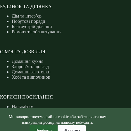
БУДИНОК ТА ДІЛЯНКА
Дім та інтер’єр
Побутові поради
Благоустрій ділянки
Ремонт та облаштування
СІМ’Я ТА ДОЗВІЛЛЯ
Домашня кухня
Здоров’я та догляд
Домашні заготовки
Хобі та відпочинок
КОРИСНІ ПОСИЛАННЯ
На замітку
Захист рослин
Ми використовуємо файли cookie аби забезпечити вам
Форум дачників
Календар дачника
найкращий досвід на нашому веб-сайті.
Енциклопедія рослин
Прийняти
Відхиляю