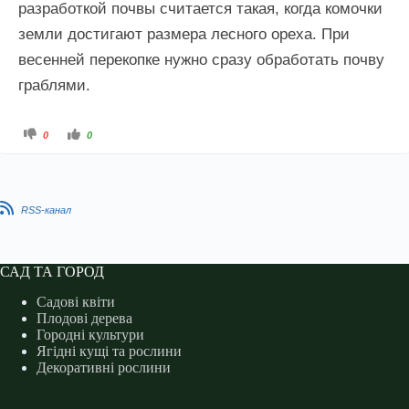
разработкой почвы считается такая, когда комочки
земли достигают размера лесного opеxa. При
весенней перекопке нужно сразу обработать почву
граблями.
Г
Г
0
0
о
о
л
л
о
о
с
с
у
у
й
й
т
т
RSS-канал
е
е
-
-
п
п
а
а
л
л
е
е
САД ТА ГОРОД
ц
ц
ь
ь
д
д
Садові квіти
о
о
н
в
Плодові дерева
и
е
Городні культури
з
р
у
х
Ягідні кущі та рослини
.
у
.
Декоративні рослини