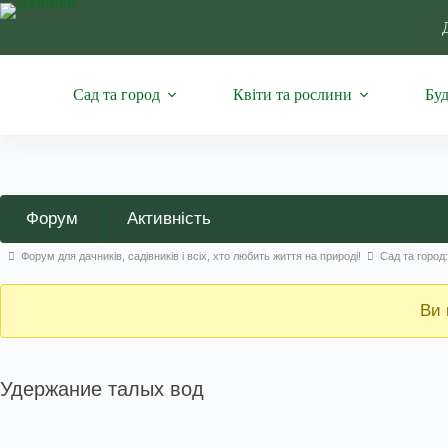
Перейти
до
вмісту
Сад та город
Квіти та рослини
Буд
Навігація
Форум
Активність
по
Навігаційна
Форум для дачників, садівників і всіх, хто любить життя на природі!
Сад та город
форуму
стежка
форуму
Ви 
–
Ви
Удержание талых вод
тут: