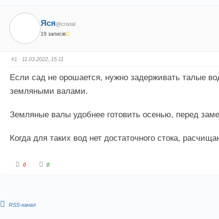
Яся
@cristal
19 записів
#1
· 11.03.2022, 15:11
Если сад не орошается, нужно задерживать талые во
земляными валами.
Земляные валы удобнее готовить осенью, перед зам
Когда для таких вод нет достаточного стока, расчищ
Г
Г
0
0
о
о
л
л
о
о
с
с
у
у
й
й
т
т
RSS-канал
е
е
-
-
п
п