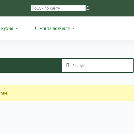
Немає
результатів
 кухня
Сім’я та дозвілля
еми.