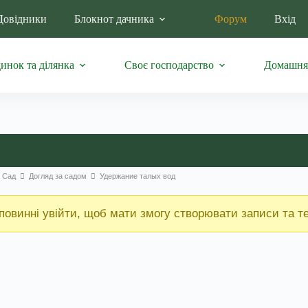
Довідники
Блокнот дачника
Форум
Вхід
инок та ділянка
Своє господарство
Домашня
: Сад
Догляд за садом
Удержание талых вод
повинні увійти, щоб мати змогу створювати записи та т