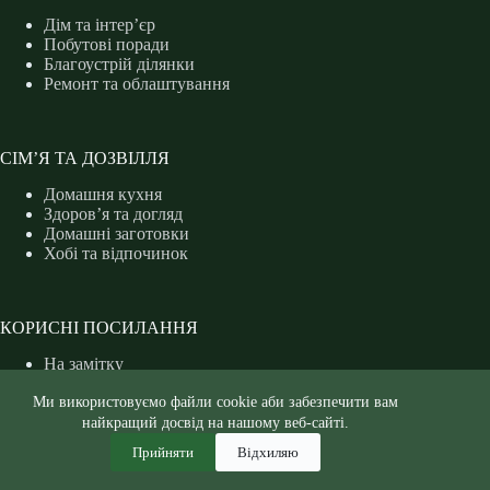
Дім та інтер’єр
Побутові поради
Благоустрій ділянки
Ремонт та облаштування
СІМ’Я ТА ДОЗВІЛЛЯ
Домашня кухня
Здоров’я та догляд
Домашні заготовки
Хобі та відпочинок
КОРИСНІ ПОСИЛАННЯ
На замітку
Захист рослин
Ми використовуємо файли cookie аби забезпечити вам
Форум дачників
Календар дачника
найкращий досвід на нашому веб-сайті.
Енциклопедія рослин
Прийняти
Відхиляю
Інтернет-журнал зеленого стилю життя. Дачники ©
2026