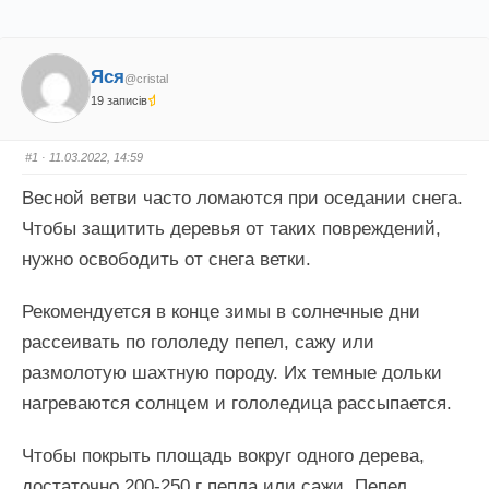
Яся
@cristal
19 записів
#1
· 11.03.2022, 14:59
Весной ветви часто ломаются при оседании снега.
Чтобы защитить деревья от таких повреждений,
нужно освободить от снега ветки.
Рекомендуется в конце зимы в солнечные дни
рассеивать по гололеду пепел, сажу или
размолотую шахтную породу. Их темные дольки
нагреваются солнцем и гололедица рассыпается.
Чтобы покрыть площадь вокруг одного дерева,
достаточно 200-250 г пепла или сажи. Пепел