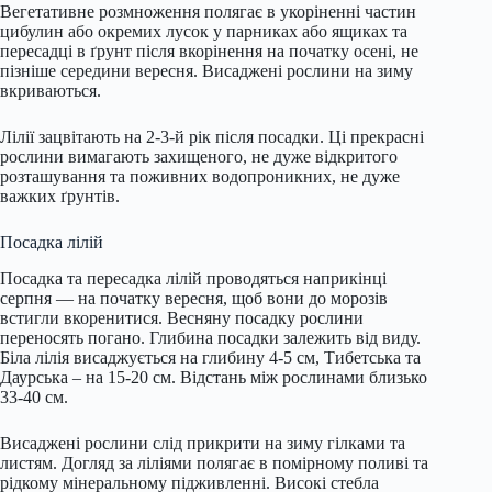
Вегетативне розмноження полягає в укоріненні частин
цибулин або окремих лусок у парниках або ящиках та
пересадці в ґрунт після вкорінення на початку осені, не
пізніше середини вересня. Висаджені рослини на зиму
вкриваються.
Лілії зацвітають на 2-3-й рік після посадки. Ці прекрасні
рослини вимагають захищеного, не дуже відкритого
розташування та поживних водопроникних, не дуже
важких ґрунтів.
Посадка лілій
Посадка та пересадка лілій проводяться наприкінці
серпня — на початку вересня, щоб вони до морозів
встигли вкоренитися. Весняну посадку рослини
переносять погано. Глибина посадки залежить від виду.
Біла лілія висаджується на глибину 4-5 см, Тибетська та
Даурська – на 15-20 см. Відстань між рослинами близько
33-40 см.
Висаджені рослини слід прикрити на зиму гілками та
листям. Догляд за ліліями полягає в помірному поливі та
рідкому мінеральному підживленні. Високі стебла