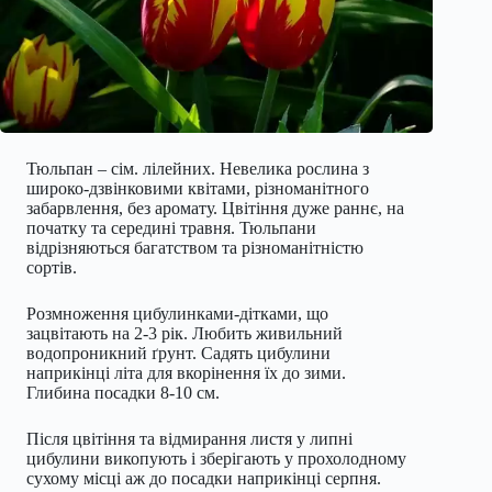
Тюльпан – сім. лілейних. Невелика рослина з
широко-дзвінковими квітами, різноманітного
забарвлення, без аромату. Цвітіння дуже раннє, на
початку та середині травня. Тюльпани
відрізняються багатством та різноманітністю
сортів.
Розмноження цибулинками-дітками, що
зацвітають на 2-3 рік. Любить живильний
водопроникний ґрунт. Садять цибулини
наприкінці літа для вкорінення їх до зими.
Глибина посадки 8-10 см.
Після цвітіння та відмирання листя у липні
цибулини викопують і зберігають у прохолодному
сухому місці аж до посадки наприкінці серпня.