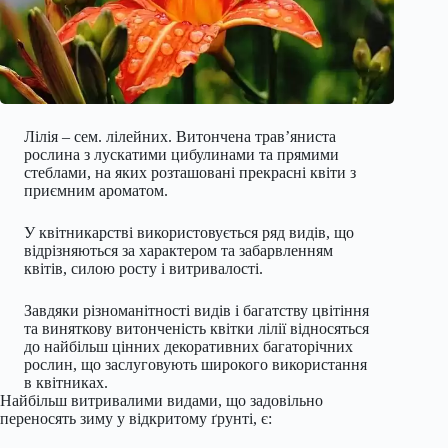
Лілія – сем. лілейних. Витончена трав’яниста
рослина з лускатими цибулинами та прямими
стеблами, на яких розташовані прекрасні квіти з
приємним ароматом.
У квітникарстві використовується ряд видів, що
відрізняються за характером та забарвленням
квітів, силою росту і витривалості.
Завдяки різноманітності видів і багатству цвітіння
та виняткову витонченість квітки лілії відносяться
до найбільш цінних декоративних багаторічних
рослин, що заслуговують широкого використання
в квітниках.
Найбільш витривалими видами, що задовільно
переносять зиму у відкритому ґрунті, є: