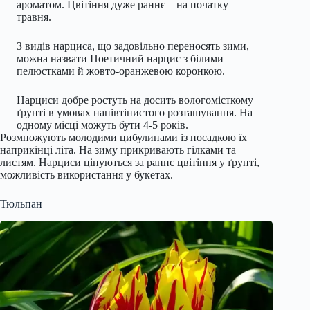
ароматом. Цвітіння дуже раннє – на початку
травня.
З видів нарциса, що задовільно переносять зими,
можна назвати Поетичний нарцис з білими
пелюстками й жовто-оранжевою коронкою.
Нарциси добре ростуть на досить вологомісткому
ґрунті в умовах напівтінистого розташування. На
одному місці можуть бути 4-5 років.
Розмножують молодими цибулинами із посадкою їх
наприкінці літа. На зиму прикривають гілками та
листям. Нарциси цінуються за раннє цвітіння у ґрунті,
можливість використання у букетах.
Тюльпан