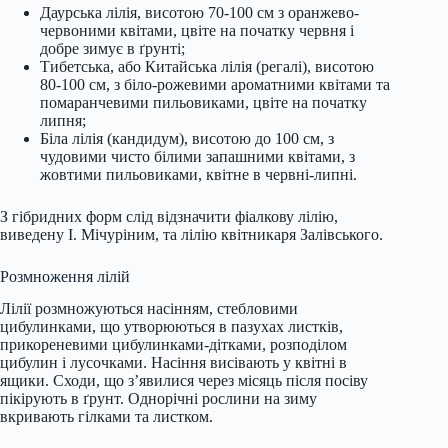
Даурська лілія, висотою 70-100 см з оранжево-
червоними квітами, цвіте на початку червня і
добре зимує в ґрунті;
Тибетська, або Китайська лілія (регалі), висотою
80-100 см, з біло-рожевими ароматними квітами та
помаранчевими пильовиками, цвіте на початку
липня;
Біла лілія (кандидум), висотою до 100 см, з
чудовими чисто білими запашними квітами, з
жовтими пильовиками, квітне в червні-липні.
З гібридних форм слід відзначити фіалкову лілію,
виведену І. Мічуріним, та лілію квітникаря Залівського.
Розмноження лілій
Лілії розмножуються насінням, стебловими
цибулинками, що утворюються в пазyxax листків,
прикореневими цибулинками-дітками, розподілом
цибулин і лусочками. Насіння висівають у квітні в
ящики. Сходи, що з’явилися через місяць після посіву
пікірують в ґрунт. Однорічні рослини на зиму
вкривають гілками та листком.