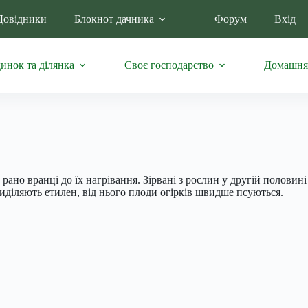
Довідники
Блокнот дачника
Форум
Вхід
инок та ділянка
Своє господарство
Домашня
ано вранці до їх нагрівання. Зірвані з рослин у другій половині 
виділяють етилен, від нього плоди огірків швидше псуються.