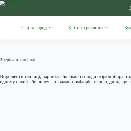
Перейти
до
вмісту
Сад та город
Квіти та рослини
Буд
Зберігання огірків
Вирощені в теплиці, парнику або кімнаті плоди огірків збирають р
одному пакеті або поруч з плодами помідорів, перцю, динь, що 