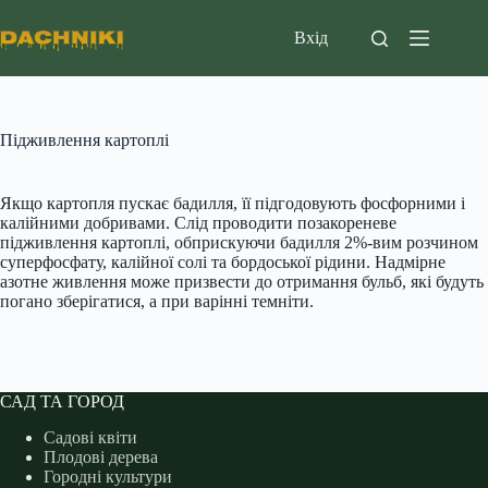
Перейти
до
Вхід
вмісту
Підживлення картоплі
Якщо картопля пускає бадилля, її підгодовують фосфорними і
калійними добривами. Слід проводити позакореневе
підживлення картоплі, обприскуючи бадилля 2%-вим розчином
суперфосфату, калійної солі та бордоської рідини. Надмірне
азотне живлення може призвести до отримання бульб, які будуть
погано зберігатися, а при варінні темніти.
САД ТА ГОРОД
Садові квіти
Плодові дерева
Городні культури