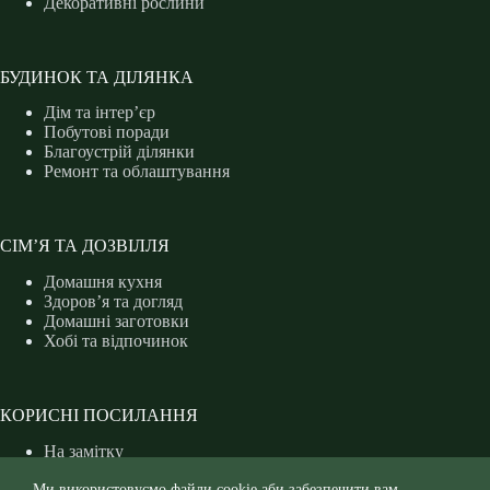
Декоративні рослини
БУДИНОК ТА ДІЛЯНКА
Дім та інтер’єр
Побутові поради
Благоустрій ділянки
Ремонт та облаштування
СІМ’Я ТА ДОЗВІЛЛЯ
Домашня кухня
Здоров’я та догляд
Домашні заготовки
Хобі та відпочинок
КОРИСНІ ПОСИЛАННЯ
На замітку
Захист рослин
Ми використовуємо файли cookie аби забезпечити вам