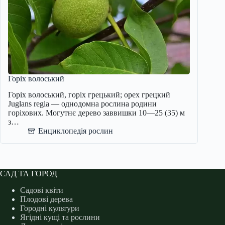
Горіх волоський
Горіх волоський, горіх грецький; орех грецкий
Juglans regia — однодомна рослина родини
горіхових. Могутнє дерево заввишки 10—25 (35) м
з…
Енциклопедія рослин
САД ТА ГОРОД
Садові квіти
Плодові дерева
Городні культури
Ягідні кущі та рослини