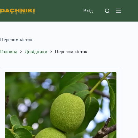
Перейти
до
Вхід
вмісту
Перелом кісток
Головна
Довідники
Перелом кісток