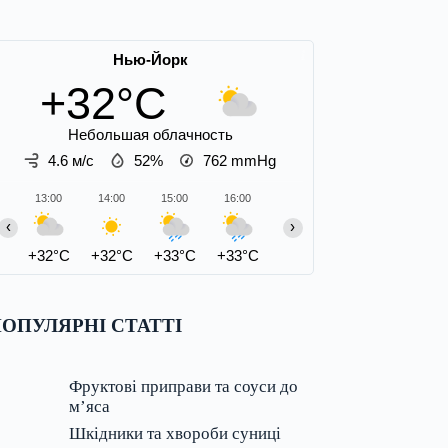
Нью-Йорк
+32°C
Небольшая облачность
4.6 м/с
52%
762
mmHg
13:00
14:00
15:00
16:00
17:00
18:00
19:00
‹
›
+32°C
+32°C
+33°C
+33°C
+27°C
+25°C
+26°C
ОПУЛЯРНІ СТАТТІ
Фруктові приправи та соуси до
м’яса
Шкідники та хвороби суниці