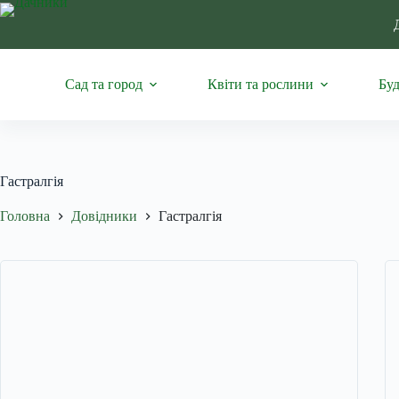
Перейти
до
вмісту
Сад та город
Квіти та рослини
Буд
Гастралгія
Головна
Довідники
Гастралгія