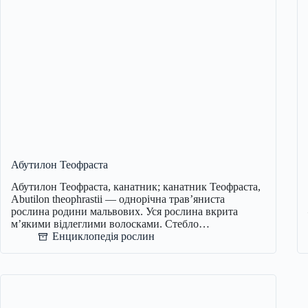
Абутилон Теофраста
Абутилон Теофраста, канатник; канатник Теофраста,
Abutilon theophrastii — однорічна трав’яниста
рослина родини мальвових. Уся рослина вкрита
м’якими відлеглими волосками. Стебло…
Енциклопедія рослин