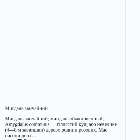
Мигдаль звичайний
Мигдаль звичайний; миндаль обыкновенный;
Amygdalus communis — гіллястий кущ або невелике
(4—8 м заввишки) дерево родини розових. Має
пагони двох…