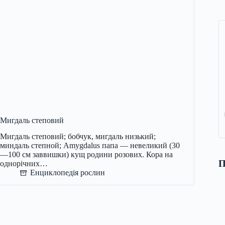
Мигдаль степовий
Мигдаль степовий; бобчук, мигдаль низький;
миндаль степной; Amygdalus папа — невеликий (30
—100 см заввишки) кущ родини розових. Кора на
П
однорічних…
Енциклопедія рослин