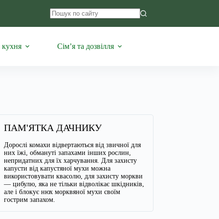
Немає
результатів
 кухня
Сім’я та дозвілля
ПАМ'ЯТКА ДАЧНИКУ
Дорослі комахи відвертаються від звичної для
них їжі, обмануті запахами інших рослин,
непридатних для їх харчування. Для захисту
капусти від капустяної мухи можна
використовувати квасолю, для захисту моркви
— цибулю, яка не тільки відволікає шкідників,
але і блокує нюх морквяної мухи своїм
гострим запахом.