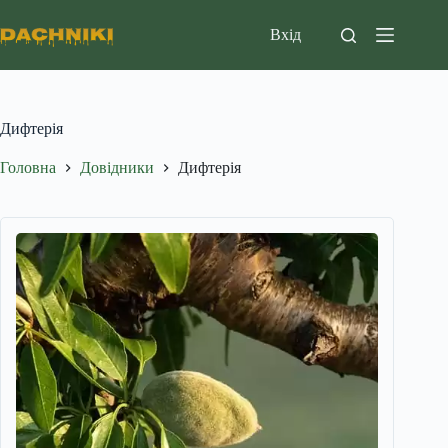
Перейти
до
Вхід
вмісту
Дифтерія
Головна
Довідники
Дифтерія