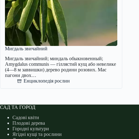
Мигдаль звичайний
Мигдаль звичайний; миндаль обыкновенный;
Amygdalus communis — гіллястий кущ або невелике
(4—8 м заввишки) дерево родини розових. Має
пагони двох…
Енциклопедія рослин
САД ТА ГОРОД
Садові квіти
Плодові дерева
Городні культури
Ягідні кущі та рослини