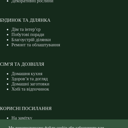
Декоративні рослини
БУДИНОК ТА ДІЛЯНКА
Дім та інтер’єр
Побутові поради
Благоустрій ділянки
Ремонт та облаштування
СІМ’Я ТА ДОЗВІЛЛЯ
Домашня кухня
Здоров’я та догляд
Домашні заготовки
Хобі та відпочинок
КОРИСНІ ПОСИЛАННЯ
На замітку
Захист рослин
Ми використовуємо файли cookie аби забезпечити вам