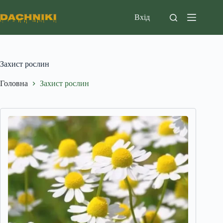
Перейти
до
Вхід
вмісту
Захист рослин
Головна
Захист рослин