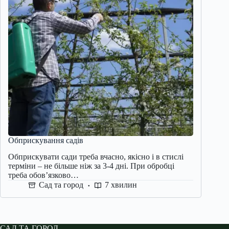
Обприскування садів
Обприскувати сади треба вчасно, якісно і в стислі
терміни – не більше ніж за 3-4 дні. При обробці
треба обов’язково…
Сад та город
7 хвилин
САД ТА ГОРОД