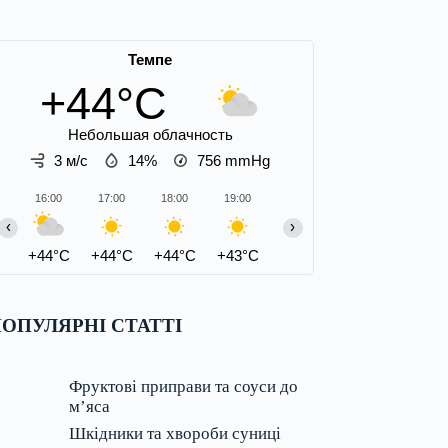
Темпе
+44°C
Небольшая облачность
3 м/с
14%
756
mmHg
16:00
17:00
18:00
19:00
20:00
21:00
22:00
‹
›
+44°C
+44°C
+44°C
+43°C
+41°C
+41°C
+40°C
ОПУЛЯРНІ СТАТТІ
Фруктові приправи та соуси до
м’яса
Шкідники та хвороби суниці