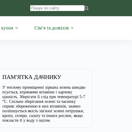
Немає
результатів
 кухня
Сім’я та дозвілля
ПАМ'ЯТКА ДАЧНИКУ
У теплому приміщенні зірвана зелень швидко
псується, втрачаючи вітаміни і харчову
цінність. Зберігати її слід при температурі 5-7
°С. Спільне зберігання зелені та часнику
сприяє збереженню в них вітамінів, значно
поліпшується якість зів'ялої зелені петрушки,
кропу, селери, салату та інших рослин, якщо
покласти її у воду з оцтом.