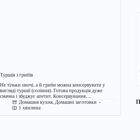
Туршія з грибів
Не тільки овочі, а й гриби можна консервувати у
вигляді туршії (соління). Готова продукція дуже
смачна і збуджує апетит. Консервування…
П
Домашня кухня
,
Домашні заготовки
1 хвилина