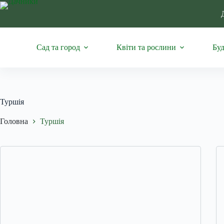
Перейти
до
вмісту
Сад та город
Квіти та рослини
Буд
Туршія
Головна
Туршія