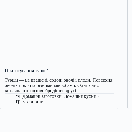
Приготування туршії
Туршії — це квашені, солоні овочі і плоди. Поверхня
овочів покрита різними мікробами. Одні з них
викликають оцтове бродіння, другі…
Домашні заготовки
,
Домашня кухня
3 хвилини