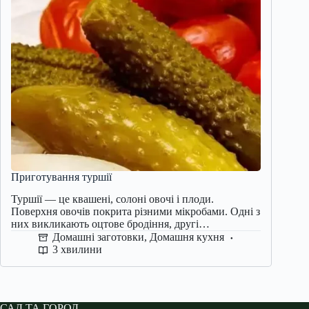
Приготування туршії
Туршії — це квашені, солоні овочі і плоди.
Поверхня овочів покрита різними мікробами. Одні з
них викликають оцтове бродіння, другі…
Домашні заготовки
,
Домашня кухня
3 хвилини
САД ТА ГОРОД