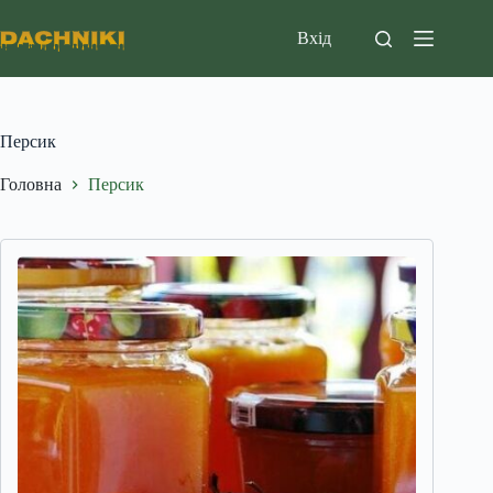
Перейти
до
Вхід
вмісту
Персик
Головна
Персик