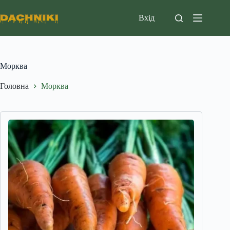
Перейти
до
Вхід
вмісту
Морква
Головна
Морква