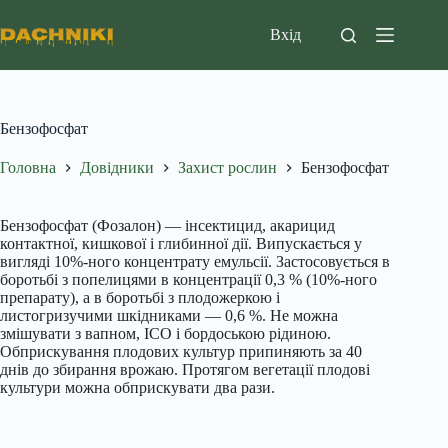
Перейти
до
Вхід
вмісту
Бензофосфат
Головна
Довідники
Захист рослин
Бензофосфат
Бензофосфат (Фозалон) — інсектицид, акарицид
контактної, кишкової і глибинної дії. Випускається у
вигляді 10%-ного концентрату емульсії. Застосовується в
боротьбі з попелицями в концентрації 0,3 % (10%-ного
препарату), а в боротьбі з плодожеркою і
листогризучими шкідниками — 0,6 %. Не можна
змішувати з вапном, ІСО і бордоською рідиною.
Обприскування плодових культур припиняють за 40
днів до збирання врожаю. Протягом вегетації плодові
культури можна обприскувати два рази.