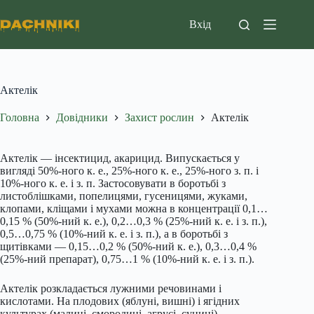
Перейти
до
Вхід
вмісту
Актелік
Головна
Довідники
Захист рослин
Актелік
Актелік — інсектицид, акарицид. Випускається у
вигляді 50%-ного к. е., 25%-ного к. е., 25%-ного з. п. і
10%-ного к. е. і з. п. Застосовувати в боротьбі з
листоблішками, попелицями, гусеницями, жуками,
клопами, кліщами і мухами можна в концентрації 0,1…
0,15 % (50%-ний к. е.), 0,2…0,3 % (25%-ний к. е. і з. п.),
0,5…0,75 % (10%-ний к. е. і з. п.), а в боротьбі з
щитівками — 0,15…0,2 % (50%-ний к. е.), 0,3…0,4 %
(25%-ний препарат), 0,75…1 % (10%-ний к. е. і з. п.).
Актелік розкладається лужними речовинами і
кислотами. На плодових (яблуні, вишні) і ягідних
культурах (малині, смородині, агрусі, суниці)