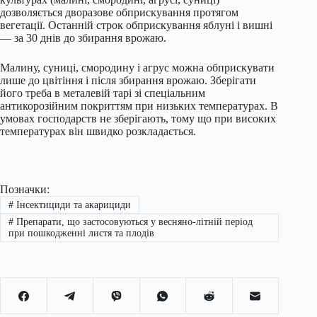
дозволяється дворазове обприскування протягом
вегетації. Останній строк обприскування яблуні і вишні
— за 30 днів до збирання врожаю.
Малину, суниці, смородину і агрус можна обприскувати
лише до цвітіння і після збирання врожаю. Зберігати
його треба в металевій тарі зі спеціальним
антикорозійним покриттям при низьких температурах. В
умовах господарств не зберігають, тому що при високих
температурах він швидко розкладається.
Позначки:
#
Інсектициди та акарициди
#
Препарати, що застосовуються у весняно-літній період
при пошкодженні листя та плодів